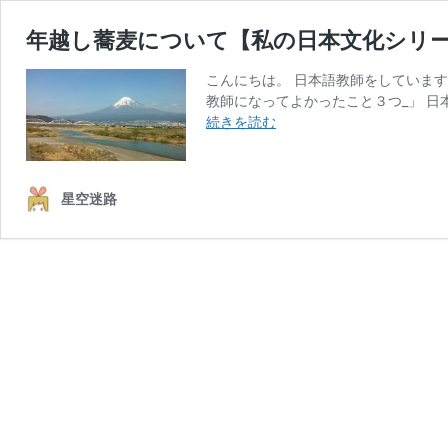
年越し蕎麦について【私の日本文化シリ
こんにちは。 日本語教師をしていま
教師になってよかったこと３つ_」 日
年
続きを読む
越
し
蕎
星空迷路
麦
に
つ
い
て
【私
の
日
本
文
化
シ