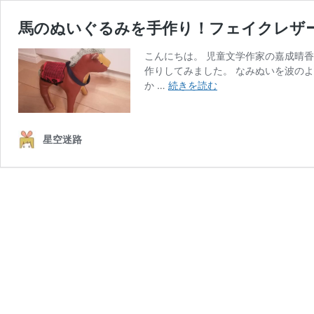
馬のぬいぐるみを手作り！フェイクレザ
こんにちは。 児童文学作家の嘉成晴
作りしてみました。 なみぬいを波の
馬
か …
続きを読む
の
ぬ
い
星空迷路
ぐ
る
み
を
手
作
り！
フ
ェ
イ
ク
レ