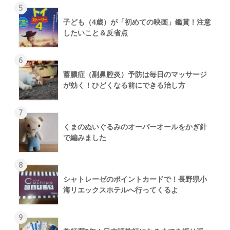
5
子ども（4歳）が「初めての映画」鑑賞！注意
したいこと＆反省点
6
蓄膿症（副鼻腔炎）予防は毎日のマッサージ
が効く！ひどくなる前にできる治し方
7
くまのぬいぐるみのオーバーオールをかぎ針
で編みました
8
シャトレーゼのポイントカードで！長野県小
海リエックスホテルへ行ってくるよ
9