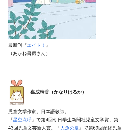
最新刊『
エイト！
』
（あかね書房さん）
嘉成晴香（かなりはるか）
児童文学作家。日本語教師。
『
星空点呼
』で第4回朝日学生新聞社児童文学賞、第
43回児童文芸新人賞。『
人魚の夏
』で第69回産経児童