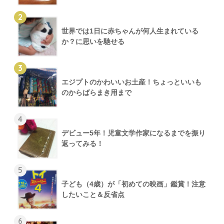
2
世界では1日に赤ちゃんが何人生まれている
か？に思いを馳せる
3
エジプトのかわいいお土産！ちょっといいも
のからばらまき用まで
4
デビュー5年！児童文学作家になるまでを振り
返ってみる！
5
子ども（4歳）が「初めての映画」鑑賞！注意
したいこと＆反省点
6