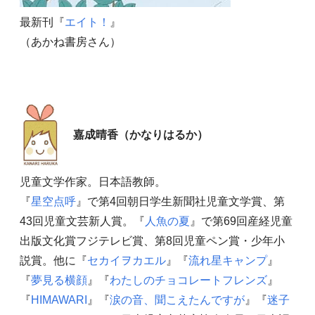
最新刊『
エイト！
』
（あかね書房さん）
嘉成晴香（かなりはるか）
児童文学作家。日本語教師。
『
星空点呼
』で第4回朝日学生新聞社児童文学賞、第
43回児童文芸新人賞。『
人魚の夏
』で第69回産経児童
出版文化賞フジテレビ賞、第8回児童ペン賞・少年小
説賞。他に『
セカイヲカエル
』『
流れ星キャンプ
』
『
夢見る横顔
』『
わたしのチョコレートフレンズ
』
『
HIMAWARI
』『
涙の音、聞こえたんですが
』『
迷子