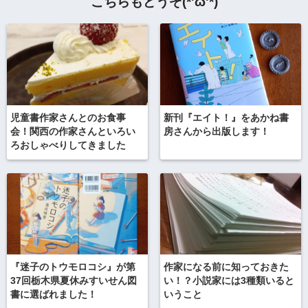
こちらもどうぞ(*'ω'*)
児童書作家さんとのお食事
新刊『エイト！』をあかね書
会！関西の作家さんといろい
房さんから出版します！
ろおしゃべりしてきました
『迷子のトウモロコシ』が第
作家になる前に知っておきた
37回栃木県夏休みすいせん図
い！？小説家には3種類いると
書に選ばれました！
いうこと