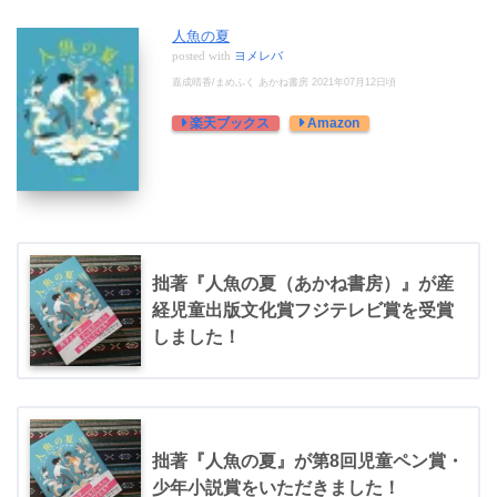
人魚の夏
posted with
ヨメレバ
嘉成晴香/まめふく あかね書房 2021年07月12日頃
楽天ブックス
Amazon
拙著『人魚の夏（あかね書房）』が産
経児童出版文化賞フジテレビ賞を受賞
しました！
拙著『人魚の夏』が第8回児童ペン賞・
少年小説賞をいただきました！