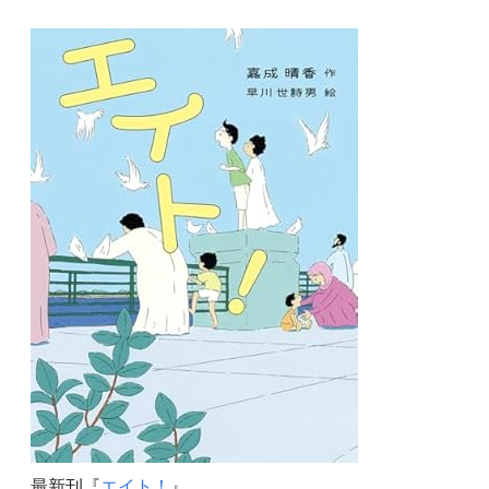
最新刊『
エイト！
』