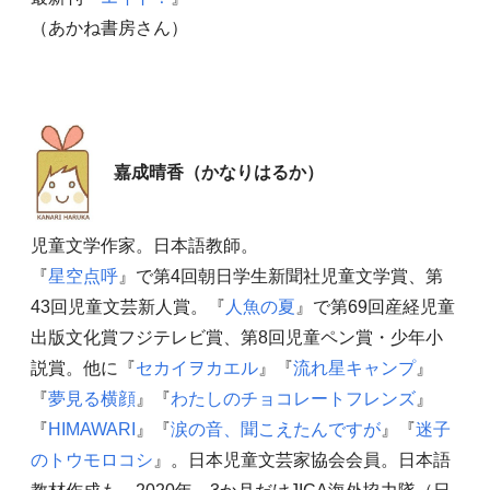
（あかね書房さん）
嘉成晴香（かなりはるか）
児童文学作家。日本語教師。
『
星空点呼
』で第4回朝日学生新聞社児童文学賞、第
43回児童文芸新人賞。『
人魚の夏
』で第69回産経児童
出版文化賞フジテレビ賞、第8回児童ペン賞・少年小
説賞。他に『
セカイヲカエル
』『
流れ星キャンプ
』
『
夢見る横顔
』『
わたしのチョコレートフレンズ
』
『
HIMAWARI
』『
涙の音、聞こえたんですが
』『
迷子
のトウモロコシ
』。日本児童文芸家協会会員。日本語