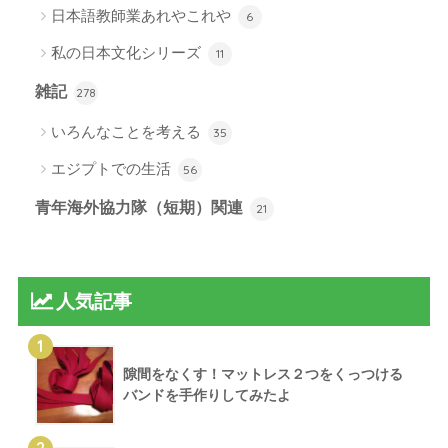
日本語教師業あれやこれや
6
私の日本文化シリーズ
11
雑記
278
いろんなことを考える
35
エジプトでの生活
56
青年海外協力隊（短期）関連
21
人気記事
1
隙間をなくす！マットレス２つをくっつける
バンドを手作りしてみたよ
2