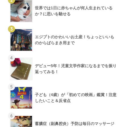
世界では1日に赤ちゃんが何人生まれている
か？に思いを馳せる
3
エジプトのかわいいお土産！ちょっといいも
のからばらまき用まで
4
デビュー5年！児童文学作家になるまでを振り
返ってみる！
5
子ども（4歳）が「初めての映画」鑑賞！注意
したいこと＆反省点
6
蓄膿症（副鼻腔炎）予防は毎日のマッサージ