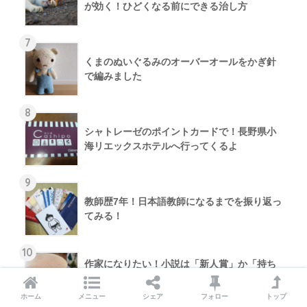
が効く！ひどくなる前にできる治し方
7
くまのぬいぐるみのオーバーオールをかぎ針
で編みました
8
シャトレーゼのポイントカードで！長野県小
海リエックスホテルへ行ってくるよ
9
教師歴7年！日本語教師になるまでを振り返っ
てみる！
10
作家になりたい！小説は「新人賞」か「持ち
込み」か？「拾い上げ」を待つより賞に応募
したいところ
ホーム
メニュー
シェア
フォロー
トップ