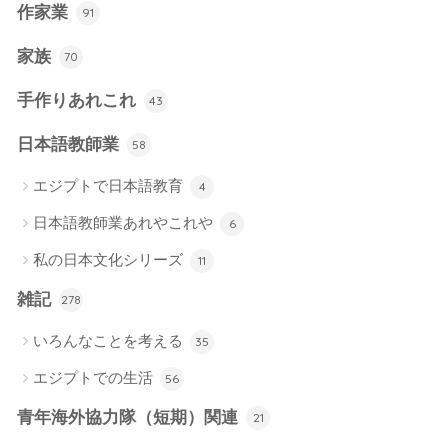
作家業
91
家族
70
手作りあれこれ
43
日本語教師業
58
エジプトで日本語教育
4
日本語教師業あれやこれや
6
私の日本文化シリーズ
11
雑記
278
いろんなことを考える
35
エジプトでの生活
56
青年海外協力隊（短期）関連
21