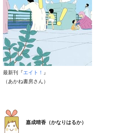
最新刊『
エイト！
』
（あかね書房さん）
嘉成晴香（かなりはるか）