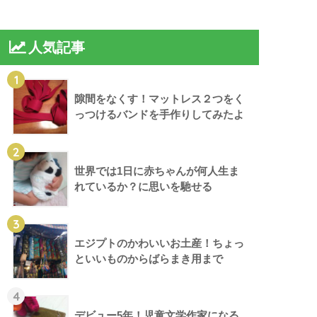
人気記事
1
隙間をなくす！マットレス２つをく
っつけるバンドを手作りしてみたよ
2
世界では1日に赤ちゃんが何人生ま
れているか？に思いを馳せる
3
エジプトのかわいいお土産！ちょっ
といいものからばらまき用まで
4
デビュー5年！児童文学作家になる