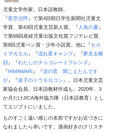
児童文学作家。日本語教師。
『
星空点呼
』で第4回朝日学生新聞社児童文
学賞、第43回児童文芸新人賞。『
人魚の夏
』
で第69回産経児童出版文化賞フジテレビ賞、
第8回児童ペン賞・少年小説賞。他に『
セカ
イヲカエル
』『
流れ星キャンプ
』『
夢見る横
顔
』『
わたしのチョコレートフレンズ
』
『
HIMAWARI
』『
涙の音、聞こえたんです
が
』『
迷子のトウモロコシ
』。日本児童文芸
家協会会員。日本語教材作成も。2020年、3
か月だけJICA海外協力隊（日本語教育）とし
てエジプトにいました。
ものすごく遠い感じの名前ですがお近づきに
なれましたら幸いです。漫画好きのクリスチ