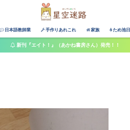
日本語教師業
手作りあれこれ
家族
ため池
新刊『エイト！』（あかね書房さん）発売！！