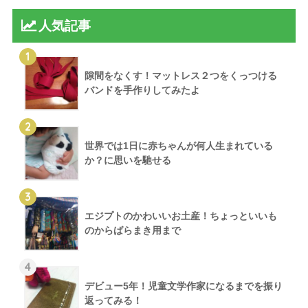
人気記事
1
隙間をなくす！マットレス２つをくっつける
バンドを手作りしてみたよ
2
世界では1日に赤ちゃんが何人生まれている
か？に思いを馳せる
3
エジプトのかわいいお土産！ちょっといいも
のからばらまき用まで
4
デビュー5年！児童文学作家になるまでを振り
返ってみる！