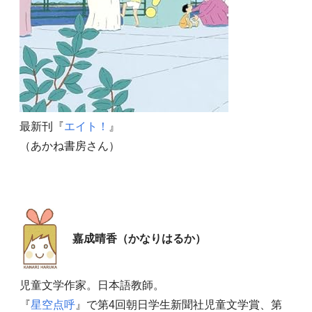
最新刊『
エイト！
』
（あかね書房さん）
嘉成晴香（かなりはるか）
児童文学作家。日本語教師。
『
星空点呼
』で第4回朝日学生新聞社児童文学賞、第