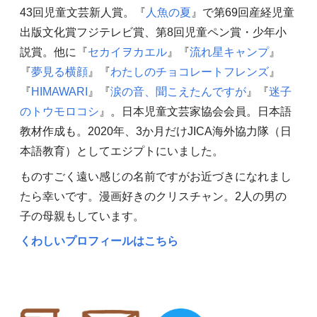
43回児童文芸新人賞。『
人魚の夏
』で第69回産経児童
出版文化賞フジテレビ賞、第8回児童ペン賞・少年小
説賞。他に『
セカイヲカエル
』『
流れ星キャンプ
』
『
夢見る横顔
』『
わたしのチョコレートフレンズ
』
『
HIMAWARI
』『
涙の音、聞こえたんですが
』『
迷子
のトウモロコシ
』。日本児童文芸家協会会員。日本語
教材作成も。2020年、3か月だけJICA海外協力隊（日
本語教育）としてエジプトにいました。
ものすごく遠い感じの名前ですがお近づきになれまし
たら幸いです。漫画好きのクリスチャン。2人の男の
子の母親もしています。
くわしいプロフィールはこちら