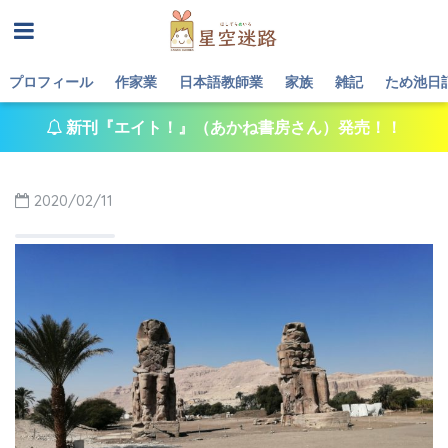
プロフィール
作家業
日本語教師業
家族
雑記
ため池日
新刊『エイト！』（あかね書房さん）発売！！
2020/02/11