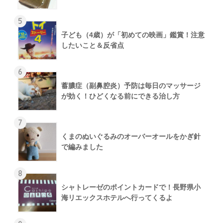
5
子ども（4歳）が「初めての映画」鑑賞！注意
したいこと＆反省点
6
蓄膿症（副鼻腔炎）予防は毎日のマッサージ
が効く！ひどくなる前にできる治し方
7
くまのぬいぐるみのオーバーオールをかぎ針
で編みました
8
シャトレーゼのポイントカードで！長野県小
海リエックスホテルへ行ってくるよ