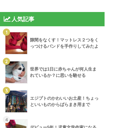
人気記事
1
隙間をなくす！マットレス２つをく
っつけるバンドを手作りしてみたよ
2
世界では1日に赤ちゃんが何人生ま
れているか？に思いを馳せる
3
エジプトのかわいいお土産！ちょっ
といいものからばらまき用まで
4
デビュー5年！児童文学作家になる