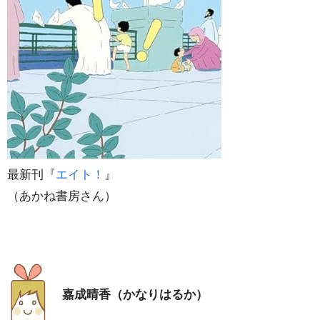
最新刊『
エイト！
』
（あかね書房さん）
嘉成晴香（かなりはるか）