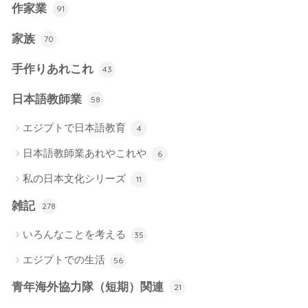
作家業
91
家族
70
手作りあれこれ
43
日本語教師業
58
エジプトで日本語教育
4
日本語教師業あれやこれや
6
私の日本文化シリーズ
11
雑記
278
いろんなことを考える
35
エジプトでの生活
56
青年海外協力隊（短期）関連
21