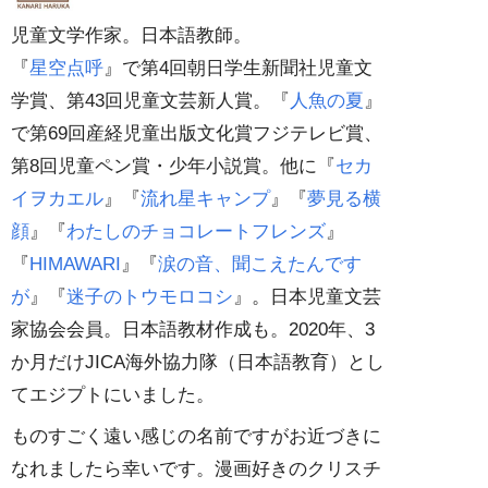
児童文学作家。日本語教師。
『
星空点呼
』で第4回朝日学生新聞社児童文
学賞、第43回児童文芸新人賞。『
人魚の夏
』
で第69回産経児童出版文化賞フジテレビ賞、
第8回児童ペン賞・少年小説賞。他に『
セカ
イヲカエル
』『
流れ星キャンプ
』『
夢見る横
顔
』『
わたしのチョコレートフレンズ
』
『
HIMAWARI
』『
涙の音、聞こえたんです
が
』『
迷子のトウモロコシ
』。日本児童文芸
家協会会員。日本語教材作成も。2020年、3
か月だけJICA海外協力隊（日本語教育）とし
てエジプトにいました。
ものすごく遠い感じの名前ですがお近づきに
なれましたら幸いです。漫画好きのクリスチ