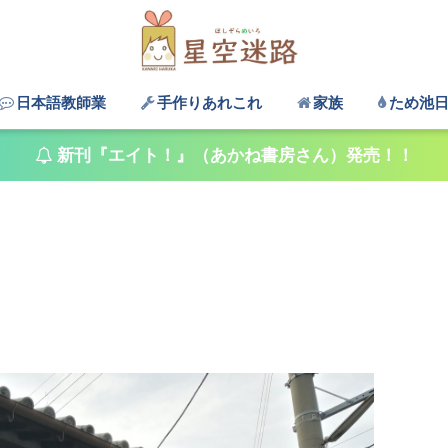
日本語教師業
手作りあれこれ
家族
ため池
新刊『エイト！』（あかね書房さん）発売！！