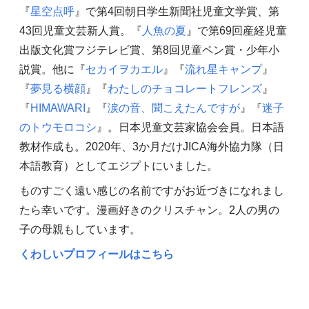
『
星空点呼
』で第4回朝日学生新聞社児童文学賞、第
43回児童文芸新人賞。『
人魚の夏
』で第69回産経児童
出版文化賞フジテレビ賞、第8回児童ペン賞・少年小
説賞。他に『
セカイヲカエル
』『
流れ星キャンプ
』
『
夢見る横顔
』『
わたしのチョコレートフレンズ
』
『
HIMAWARI
』『
涙の音、聞こえたんですが
』『
迷子
のトウモロコシ
』。日本児童文芸家協会会員。日本語
教材作成も。2020年、3か月だけJICA海外協力隊（日
本語教育）としてエジプトにいました。
ものすごく遠い感じの名前ですがお近づきになれまし
たら幸いです。漫画好きのクリスチャン。2人の男の
子の母親もしています。
くわしいプロフィールはこちら