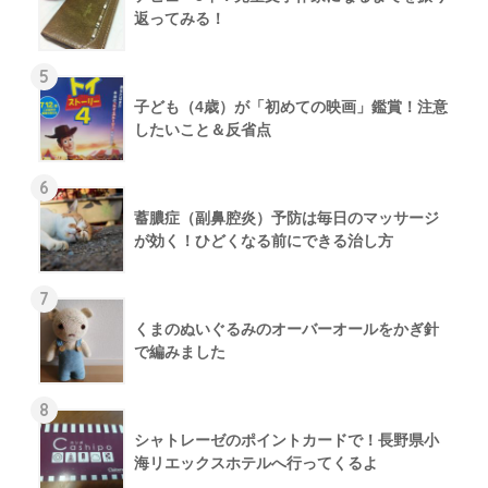
返ってみる！
5
子ども（4歳）が「初めての映画」鑑賞！注意
したいこと＆反省点
6
蓄膿症（副鼻腔炎）予防は毎日のマッサージ
が効く！ひどくなる前にできる治し方
7
くまのぬいぐるみのオーバーオールをかぎ針
で編みました
8
シャトレーゼのポイントカードで！長野県小
海リエックスホテルへ行ってくるよ