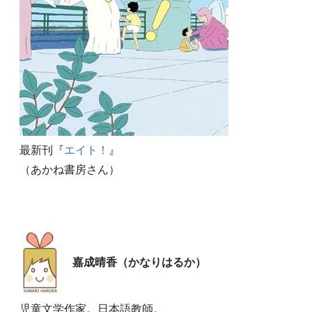
最新刊『
エイト！
』
（あかね書房さん）
嘉成晴香（かなりはるか）
児童文学作家。日本語教師。