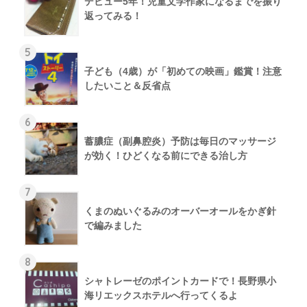
デビュー5年！児童文学作家になるまでを振り
返ってみる！
5
子ども（4歳）が「初めての映画」鑑賞！注意
したいこと＆反省点
6
蓄膿症（副鼻腔炎）予防は毎日のマッサージ
が効く！ひどくなる前にできる治し方
7
くまのぬいぐるみのオーバーオールをかぎ針
で編みました
8
シャトレーゼのポイントカードで！長野県小
海リエックスホテルへ行ってくるよ