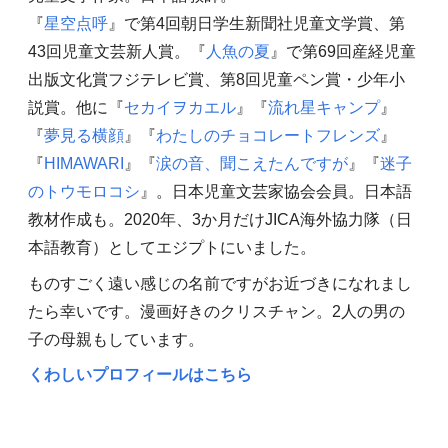
『
星空点呼
』で第4回朝日学生新聞社児童文学賞、第
43回児童文芸新人賞。『
人魚の夏
』で第69回産経児童
出版文化賞フジテレビ賞、第8回児童ペン賞・少年小
説賞。他に『
セカイヲカエル
』『
流れ星キャンプ
』
『
夢見る横顔
』『
わたしのチョコレートフレンズ
』
『
HIMAWARI
』『
涙の音、聞こえたんですが
』『
迷子
のトウモロコシ
』。日本児童文芸家協会会員。日本語
教材作成も。2020年、3か月だけJICA海外協力隊（日
本語教育）としてエジプトにいました。
ものすごく遠い感じの名前ですがお近づきになれまし
たら幸いです。漫画好きのクリスチャン。2人の男の
子の母親もしています。
くわしいプロフィールはこちら