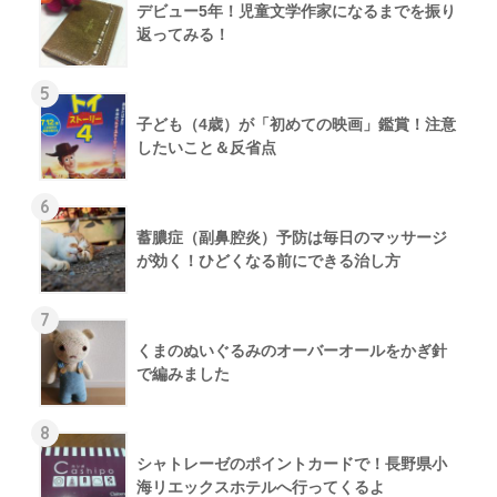
デビュー5年！児童文学作家になるまでを振り
返ってみる！
5
子ども（4歳）が「初めての映画」鑑賞！注意
したいこと＆反省点
6
蓄膿症（副鼻腔炎）予防は毎日のマッサージ
が効く！ひどくなる前にできる治し方
7
くまのぬいぐるみのオーバーオールをかぎ針
で編みました
8
シャトレーゼのポイントカードで！長野県小
海リエックスホテルへ行ってくるよ