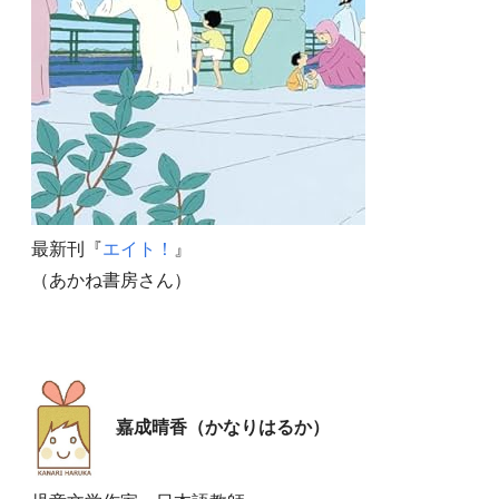
最新刊『
エイト！
』
（あかね書房さん）
嘉成晴香（かなりはるか）