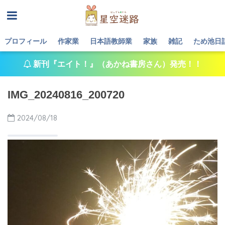
プロフィール
作家業
日本語教師業
家族
雑記
ため池日
新刊『エイト！』（あかね書房さん）発売！！
IMG_20240816_200720
2024/08/18