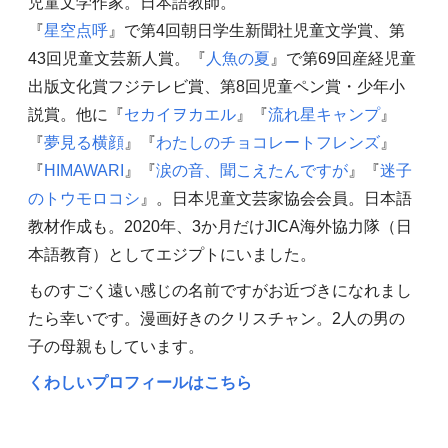
児童文学作家。日本語教師。
『
星空点呼
』で第4回朝日学生新聞社児童文学賞、第
43回児童文芸新人賞。『
人魚の夏
』で第69回産経児童
出版文化賞フジテレビ賞、第8回児童ペン賞・少年小
説賞。他に『
セカイヲカエル
』『
流れ星キャンプ
』
『
夢見る横顔
』『
わたしのチョコレートフレンズ
』
『
HIMAWARI
』『
涙の音、聞こえたんですが
』『
迷子
のトウモロコシ
』。日本児童文芸家協会会員。日本語
教材作成も。2020年、3か月だけJICA海外協力隊（日
本語教育）としてエジプトにいました。
ものすごく遠い感じの名前ですがお近づきになれまし
たら幸いです。漫画好きのクリスチャン。2人の男の
子の母親もしています。
くわしいプロフィールはこちら