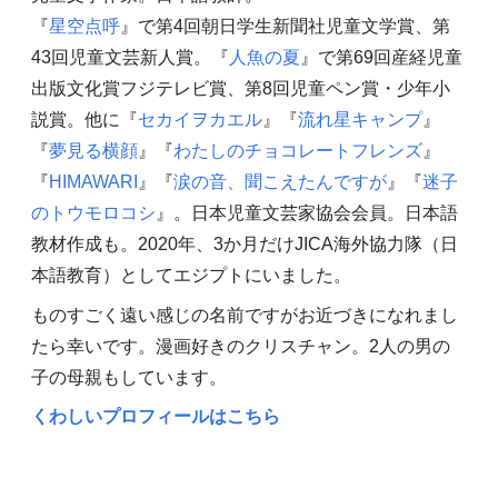
『
星空点呼
』で第4回朝日学生新聞社児童文学賞、第
43回児童文芸新人賞。『
人魚の夏
』で第69回産経児童
出版文化賞フジテレビ賞、第8回児童ペン賞・少年小
説賞。他に『
セカイヲカエル
』『
流れ星キャンプ
』
『
夢見る横顔
』『
わたしのチョコレートフレンズ
』
『
HIMAWARI
』『
涙の音、聞こえたんですが
』『
迷子
のトウモロコシ
』。日本児童文芸家協会会員。日本語
教材作成も。2020年、3か月だけJICA海外協力隊（日
本語教育）としてエジプトにいました。
ものすごく遠い感じの名前ですがお近づきになれまし
たら幸いです。漫画好きのクリスチャン。2人の男の
子の母親もしています。
くわしいプロフィールはこちら