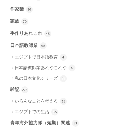
作家業
91
家族
70
手作りあれこれ
43
日本語教師業
58
エジプトで日本語教育
4
日本語教師業あれやこれや
6
私の日本文化シリーズ
11
雑記
278
いろんなことを考える
35
エジプトでの生活
56
青年海外協力隊（短期）関連
21