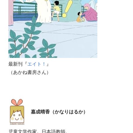
最新刊『
エイト！
』
（あかね書房さん）
嘉成晴香（かなりはるか）
児童文学作家。日本語教師。