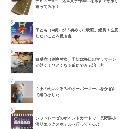
デビュー5年！児童文学作家になるまでを振り
返ってみる！
5
子ども（4歳）が「初めての映画」鑑賞！注意
したいこと＆反省点
6
蓄膿症（副鼻腔炎）予防は毎日のマッサージ
が効く！ひどくなる前にできる治し方
7
くまのぬいぐるみのオーバーオールをかぎ針
で編みました
8
シャトレーゼのポイントカードで！長野県小
海リエックスホテルへ行ってくるよ