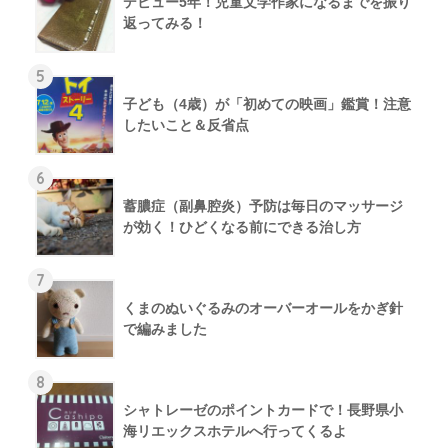
デビュー5年！児童文学作家になるまでを振り
返ってみる！
5
子ども（4歳）が「初めての映画」鑑賞！注意
したいこと＆反省点
6
蓄膿症（副鼻腔炎）予防は毎日のマッサージ
が効く！ひどくなる前にできる治し方
7
くまのぬいぐるみのオーバーオールをかぎ針
で編みました
8
シャトレーゼのポイントカードで！長野県小
海リエックスホテルへ行ってくるよ