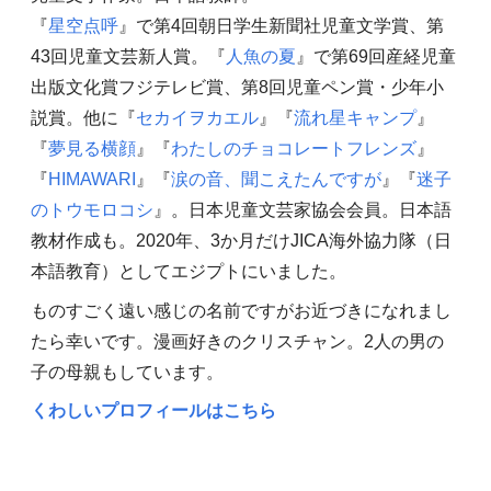
『
星空点呼
』で第4回朝日学生新聞社児童文学賞、第
43回児童文芸新人賞。『
人魚の夏
』で第69回産経児童
出版文化賞フジテレビ賞、第8回児童ペン賞・少年小
説賞。他に『
セカイヲカエル
』『
流れ星キャンプ
』
『
夢見る横顔
』『
わたしのチョコレートフレンズ
』
『
HIMAWARI
』『
涙の音、聞こえたんですが
』『
迷子
のトウモロコシ
』。日本児童文芸家協会会員。日本語
教材作成も。2020年、3か月だけJICA海外協力隊（日
本語教育）としてエジプトにいました。
ものすごく遠い感じの名前ですがお近づきになれまし
たら幸いです。漫画好きのクリスチャン。2人の男の
子の母親もしています。
くわしいプロフィールはこちら