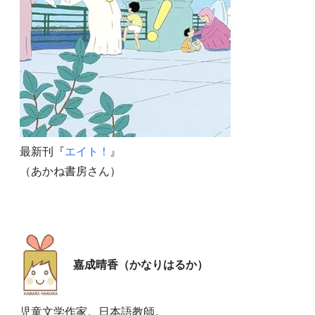
最新刊『
エイト！
』
（あかね書房さん）
嘉成晴香（かなりはるか）
児童文学作家。日本語教師。