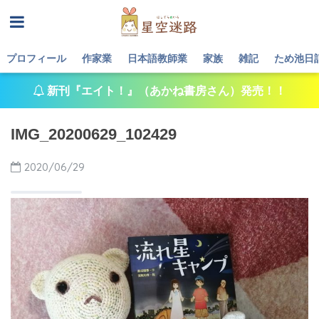
プロフィール
作家業
日本語教師業
家族
雑記
ため池日
新刊『エイト！』（あかね書房さん）発売！！
IMG_20200629_102429
2020/06/29