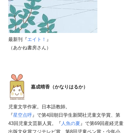
最新刊『
エイト！
』
（あかね書房さん）
嘉成晴香（かなりはるか）
児童文学作家。日本語教師。
『
星空点呼
』で第4回朝日学生新聞社児童文学賞、第
43回児童文芸新人賞。『
人魚の夏
』で第69回産経児童
出版文化賞フジテレビ賞、第8回児童ペン賞・少年小