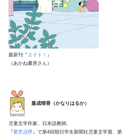
最新刊『
エイト！
』
（あかね書房さん）
嘉成晴香（かなりはるか）
児童文学作家。日本語教師。
『
星空点呼
』で第4回朝日学生新聞社児童文学賞、第