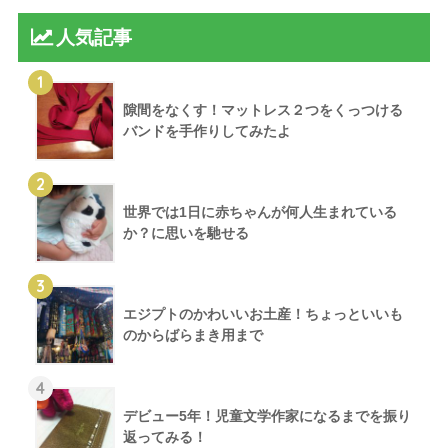
人気記事
1
隙間をなくす！マットレス２つをくっつける
バンドを手作りしてみたよ
2
世界では1日に赤ちゃんが何人生まれている
か？に思いを馳せる
3
エジプトのかわいいお土産！ちょっといいも
のからばらまき用まで
4
デビュー5年！児童文学作家になるまでを振り
返ってみる！