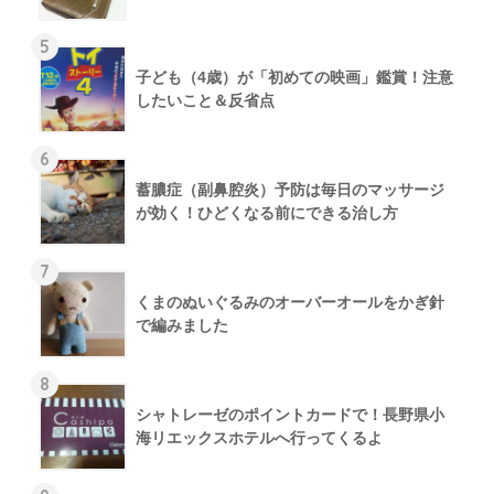
5
子ども（4歳）が「初めての映画」鑑賞！注意
したいこと＆反省点
6
蓄膿症（副鼻腔炎）予防は毎日のマッサージ
が効く！ひどくなる前にできる治し方
7
くまのぬいぐるみのオーバーオールをかぎ針
で編みました
8
シャトレーゼのポイントカードで！長野県小
海リエックスホテルへ行ってくるよ