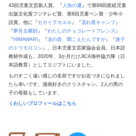
43回児童文芸新人賞。『
人魚の夏
』で第69回産経児童
出版文化賞フジテレビ賞、第8回児童ペン賞・少年小
説賞。他に『
セカイヲカエル
』『
流れ星キャンプ
』
『
夢見る横顔
』『
わたしのチョコレートフレンズ
』
『
HIMAWARI
』『
涙の音、聞こえたんですが
』『
迷子
のトウモロコシ
』。日本児童文芸家協会会員。日本語
教材作成も。2020年、3か月だけJICA海外協力隊（日
本語教育）としてエジプトにいました。
ものすごく遠い感じの名前ですがお近づきになれまし
たら幸いです。漫画好きのクリスチャン。2人の男の
子の母親もしています。
くわしいプロフィールはこちら