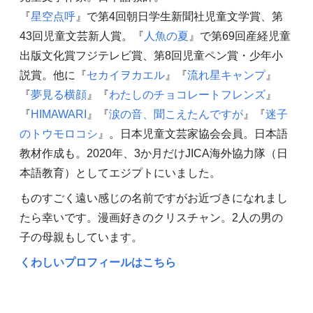
『
星空点呼
』で第4回朝日学生新聞社児童文学賞、第
43回児童文芸新人賞。『
人魚の夏
』で第69回産経児童
出版文化賞フジテレビ賞、第8回児童ペン賞・少年小
説賞。他に『
セカイヲカエル
』『
流れ星キャンプ
』
『
夢見る横顔
』『
わたしのチョコレートフレンズ
』
『
HIMAWARI
』『
涙の音、聞こえたんですが
』『
迷子
のトウモロコシ
』。日本児童文芸家協会会員。日本語
教材作成も。2020年、3か月だけJICA海外協力隊（日
本語教育）としてエジプトにいました。
ものすごく遠い感じの名前ですがお近づきになれまし
たら幸いです。漫画好きのクリスチャン。2人の男の
子の母親もしています。
くわしいプロフィールはこちら