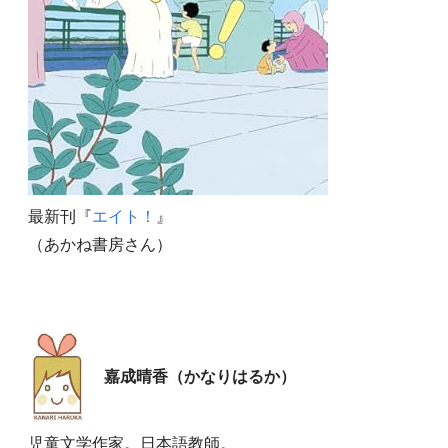
最新刊『
エイト！
』
（あかね書房さん）
嘉成晴香（かなりはるか）
児童文学作家。日本語教師。