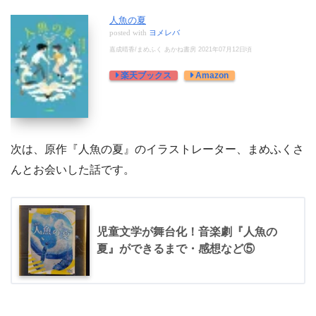
人魚の夏
posted with
ヨメレバ
嘉成晴香/まめふく あかね書房 2021年07月12日頃
楽天ブックス
Amazon
次は、原作『人魚の夏』のイラストレーター、まめふくさ
んとお会いした話です。
児童文学が舞台化！音楽劇『人魚の
夏』ができるまで・感想など⑤