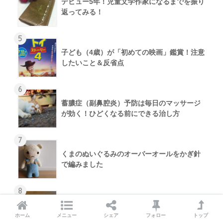
デビュー5年！児童文学作家になるまでを振り
返ってみる！
5
子ども（4歳）が「初めての映画」鑑賞！注意
したいこと＆反省点
6
蓄膿症（副鼻腔炎）予防は毎日のマッサージ
が効く！ひどくなる前にできる治し方
7
くまのぬいぐるみのオーバーオールをかぎ針
で編みました
8
シャトレーゼのポイントカードで！長野県小
海リエックスホテルへ行ってくるよ
ホーム
メニュー
シェア
フォロー
トップ