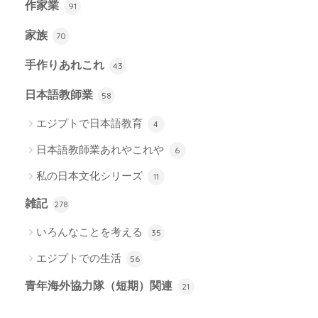
作家業
91
家族
70
手作りあれこれ
43
日本語教師業
58
エジプトで日本語教育
4
日本語教師業あれやこれや
6
私の日本文化シリーズ
11
雑記
278
いろんなことを考える
35
エジプトでの生活
56
青年海外協力隊（短期）関連
21