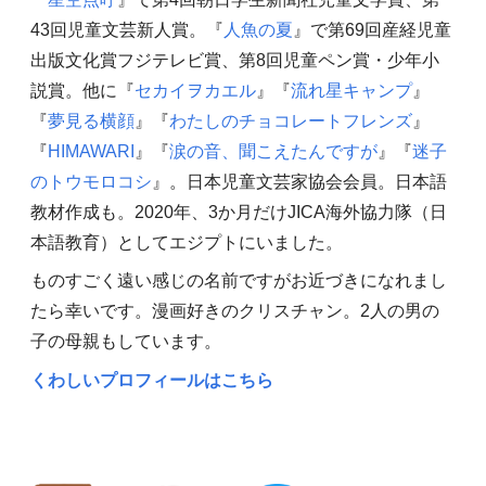
43回児童文芸新人賞。『
人魚の夏
』で第69回産経児童
出版文化賞フジテレビ賞、第8回児童ペン賞・少年小
説賞。他に『
セカイヲカエル
』『
流れ星キャンプ
』
『
夢見る横顔
』『
わたしのチョコレートフレンズ
』
『
HIMAWARI
』『
涙の音、聞こえたんですが
』『
迷子
のトウモロコシ
』。日本児童文芸家協会会員。日本語
教材作成も。2020年、3か月だけJICA海外協力隊（日
本語教育）としてエジプトにいました。
ものすごく遠い感じの名前ですがお近づきになれまし
たら幸いです。漫画好きのクリスチャン。2人の男の
子の母親もしています。
くわしいプロフィールはこちら