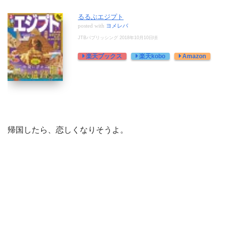
るるぶエジプト
posted with
ヨメレバ
JTBパブリッシング 2018年10月10日頃
楽天ブックス
楽天kobo
Amazon
帰国したら、恋しくなりそうよ。