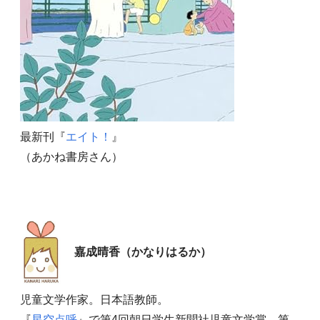
最新刊『
エイト！
』
（あかね書房さん）
嘉成晴香（かなりはるか）
児童文学作家。日本語教師。
『
星空点呼
』で第4回朝日学生新聞社児童文学賞、第