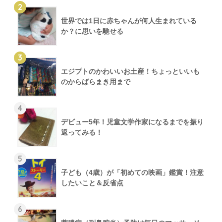
2
世界では1日に赤ちゃんが何人生まれている
か？に思いを馳せる
3
エジプトのかわいいお土産！ちょっといいも
のからばらまき用まで
4
デビュー5年！児童文学作家になるまでを振り
返ってみる！
5
子ども（4歳）が「初めての映画」鑑賞！注意
したいこと＆反省点
6