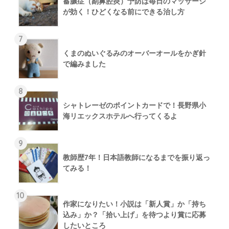
蓄膿症（副鼻腔炎）予防は毎日のマッサージ
が効く！ひどくなる前にできる治し方
7
くまのぬいぐるみのオーバーオールをかぎ針
で編みました
8
シャトレーゼのポイントカードで！長野県小
海リエックスホテルへ行ってくるよ
9
教師歴7年！日本語教師になるまでを振り返っ
てみる！
10
作家になりたい！小説は「新人賞」か「持ち
込み」か？「拾い上げ」を待つより賞に応募
したいところ