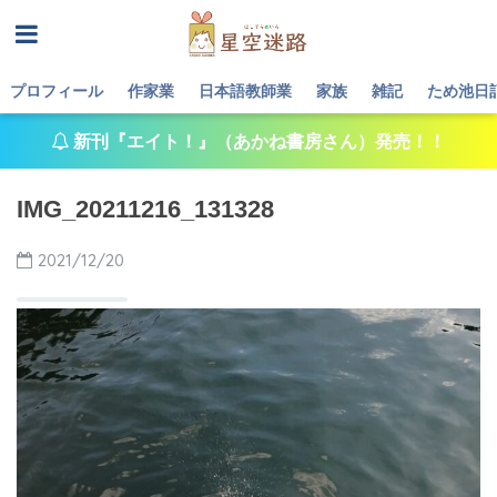
プロフィール
作家業
日本語教師業
家族
雑記
ため池日
新刊『エイト！』（あかね書房さん）発売！！
IMG_20211216_131328
2021/12/20