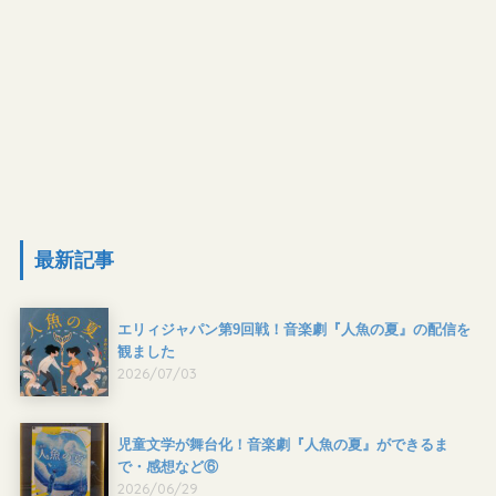
最新記事
エリィジャパン第9回戦！音楽劇『人魚の夏』の配信を
観ました
2026/07/03
児童文学が舞台化！音楽劇『人魚の夏』ができるま
で・感想など⑥
2026/06/29