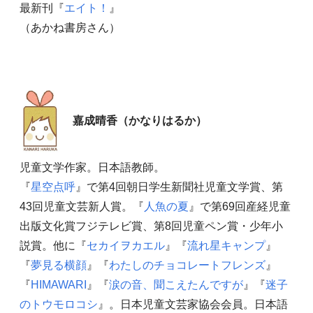
最新刊『
エイト！
』
（あかね書房さん）
嘉成晴香（かなりはるか）
児童文学作家。日本語教師。
『
星空点呼
』で第4回朝日学生新聞社児童文学賞、第
43回児童文芸新人賞。『
人魚の夏
』で第69回産経児童
出版文化賞フジテレビ賞、第8回児童ペン賞・少年小
説賞。他に『
セカイヲカエル
』『
流れ星キャンプ
』
『
夢見る横顔
』『
わたしのチョコレートフレンズ
』
『
HIMAWARI
』『
涙の音、聞こえたんですが
』『
迷子
のトウモロコシ
』。日本児童文芸家協会会員。日本語