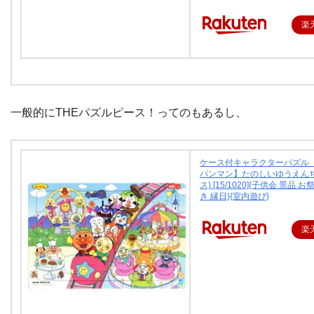
楽
一般的にTHEパズルピース！ってのもあるし、
ケース付キャラクターパズル【
パンマン】たのしいゆうえんち
ス) [15/1020]{子供会 景品 
き 縁日}{室内遊び}
楽