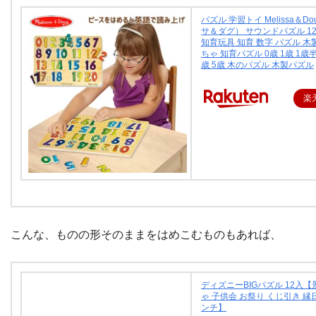
パズル 学習トイ Melissa＆D
サ＆ダグ） サウンドパズル 123
知育玩具 知育 数字 パズル 木
ちゃ 知育パズル 0歳 1歳 1歳半 
歳 5歳 木のパズル 木製パズル
楽
こんな、ものの形そのままをはめこむものもあれば、
ディズニーBIGパズル 12入【
ゃ 子供会 お祭り くじ引き 縁
ンチ】