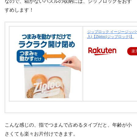
なので、箱がないパズルの収納には、ジップロックをおす
すめします！
ジップロック イージージッパー
入)【Ziploc(ジップロック)】
楽
こんな感じの、指でつまんで占めるタイプだと、年齢が小
さくても楽々お片付けできます。