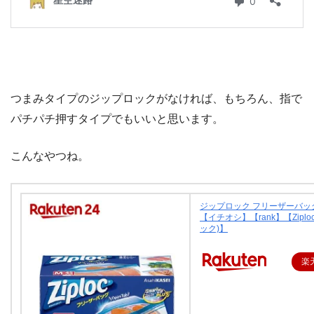
つまみタイプのジップロックがなければ、もちろん、指で
パチパチ押すタイプでもいいと思います。
こんなやつね。
ジップロック フリーザーバッグ 
【イチオシ】【rank】【Ziplo
ック)】
楽