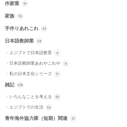
作家業
91
家族
70
手作りあれこれ
43
日本語教師業
58
エジプトで日本語教育
4
日本語教師業あれやこれや
6
私の日本文化シリーズ
11
雑記
278
いろんなことを考える
35
エジプトでの生活
56
青年海外協力隊（短期）関連
21