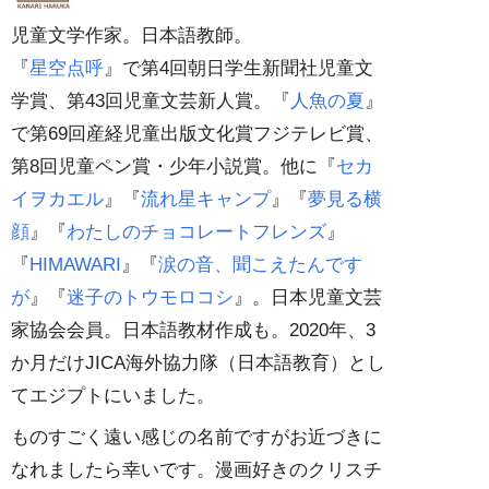
児童文学作家。日本語教師。
『
星空点呼
』で第4回朝日学生新聞社児童文
学賞、第43回児童文芸新人賞。『
人魚の夏
』
で第69回産経児童出版文化賞フジテレビ賞、
第8回児童ペン賞・少年小説賞。他に『
セカ
イヲカエル
』『
流れ星キャンプ
』『
夢見る横
顔
』『
わたしのチョコレートフレンズ
』
『
HIMAWARI
』『
涙の音、聞こえたんです
が
』『
迷子のトウモロコシ
』。日本児童文芸
家協会会員。日本語教材作成も。2020年、3
か月だけJICA海外協力隊（日本語教育）とし
てエジプトにいました。
ものすごく遠い感じの名前ですがお近づきに
なれましたら幸いです。漫画好きのクリスチ