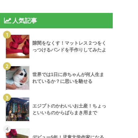
人気記事
1
隙間をなくす！マットレス２つをく
っつけるバンドを手作りしてみたよ
2
世界では1日に赤ちゃんが何人生ま
れているか？に思いを馳せる
3
エジプトのかわいいお土産！ちょっ
といいものからばらまき用まで
4
デビュー5年！児童文学作家になる