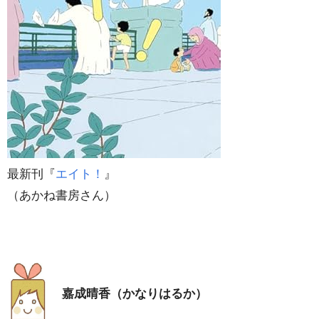
最新刊『
エイト！
』
（あかね書房さん）
嘉成晴香（かなりはるか）