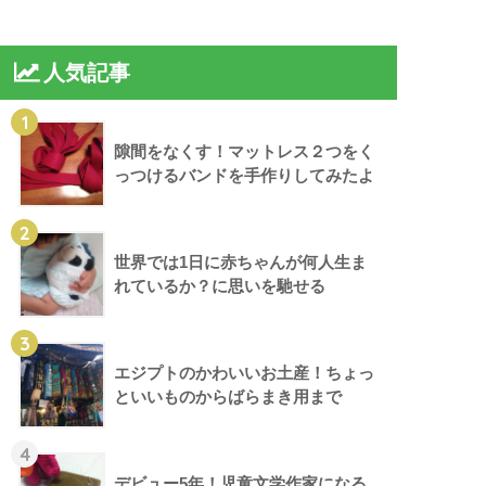
人気記事
1
隙間をなくす！マットレス２つをく
っつけるバンドを手作りしてみたよ
2
世界では1日に赤ちゃんが何人生ま
れているか？に思いを馳せる
3
エジプトのかわいいお土産！ちょっ
といいものからばらまき用まで
4
デビュー5年！児童文学作家になる