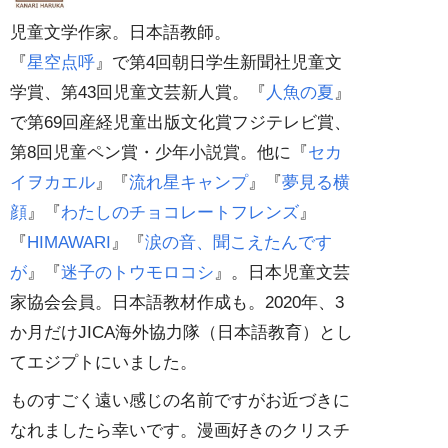
児童文学作家。日本語教師。
『
星空点呼
』で第4回朝日学生新聞社児童文
学賞、第43回児童文芸新人賞。『
人魚の夏
』
で第69回産経児童出版文化賞フジテレビ賞、
第8回児童ペン賞・少年小説賞。他に『
セカ
イヲカエル
』『
流れ星キャンプ
』『
夢見る横
顔
』『
わたしのチョコレートフレンズ
』
『
HIMAWARI
』『
涙の音、聞こえたんです
が
』『
迷子のトウモロコシ
』。日本児童文芸
家協会会員。日本語教材作成も。2020年、3
か月だけJICA海外協力隊（日本語教育）とし
てエジプトにいました。
ものすごく遠い感じの名前ですがお近づきに
なれましたら幸いです。漫画好きのクリスチ