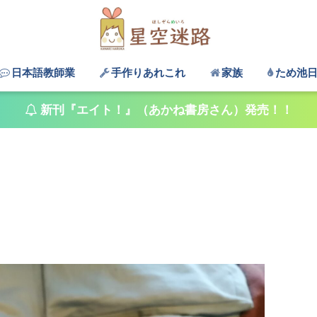
日本語教師業
手作りあれこれ
家族
ため池
新刊『エイト！』（あかね書房さん）発売！！