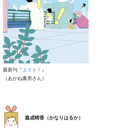
最新刊『
エイト！
』
（あかね書房さん）
嘉成晴香（かなりはるか）