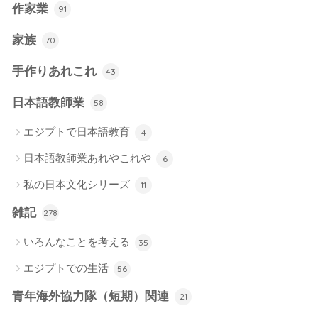
作家業
91
家族
70
手作りあれこれ
43
日本語教師業
58
エジプトで日本語教育
4
日本語教師業あれやこれや
6
私の日本文化シリーズ
11
雑記
278
いろんなことを考える
35
エジプトでの生活
56
青年海外協力隊（短期）関連
21