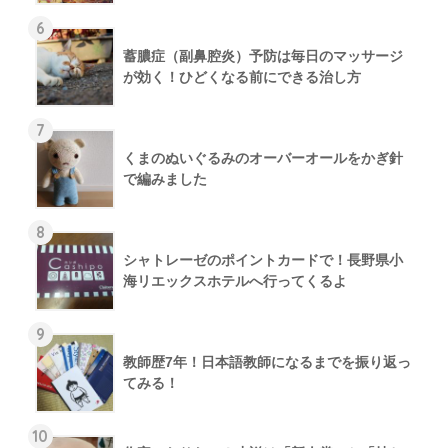
6
蓄膿症（副鼻腔炎）予防は毎日のマッサージ
が効く！ひどくなる前にできる治し方
7
くまのぬいぐるみのオーバーオールをかぎ針
で編みました
8
シャトレーゼのポイントカードで！長野県小
海リエックスホテルへ行ってくるよ
9
教師歴7年！日本語教師になるまでを振り返っ
てみる！
10