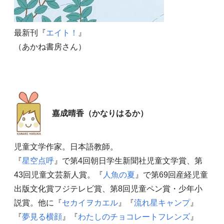
最新刊『
エイト！
』
（あかね書房さん）
嘉成晴香（かなりはるか）
児童文学作家。日本語教師。
『
星空点呼
』で第4回朝日学生新聞社児童文学賞、第
43回児童文芸新人賞。『
人魚の夏
』で第69回産経児童
出版文化賞フジテレビ賞、第8回児童ペン賞・少年小
説賞。他に『
セカイヲカエル
』『
流れ星キャンプ
』
『
夢見る横顔
』『
わたしのチョコレートフレンズ
』