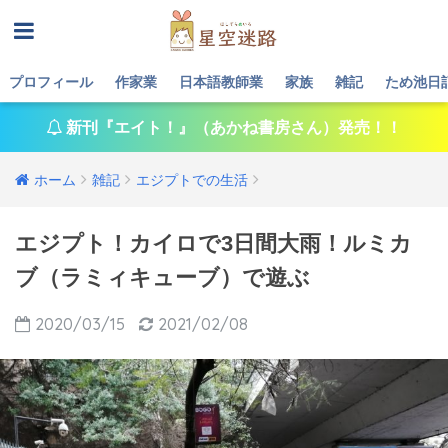
プロフィール
作家業
日本語教師業
家族
雑記
ため池日
新刊『エイト！』（あかね書房さん）発売！！
ホーム
雑記
エジプトでの生活
エジプト！カイロで3日間大雨！ルミカ
ブ（ラミィキューブ）で遊ぶ
2020/03/15
2021/02/08