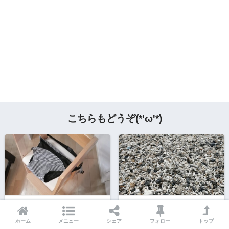
こちらもどうぞ(*'ω'*)
ベビーチェアベルトが便利で
子どもに「お片付けして」と
二人目にして買ってよかっ
言ってもなかなかできない＆
ホーム
メニュー
シェア
フォロー
トップ
た！お出かけにも重宝します
しない理由