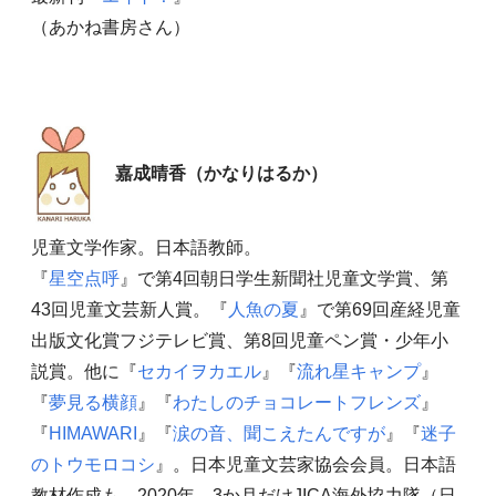
（あかね書房さん）
嘉成晴香（かなりはるか）
児童文学作家。日本語教師。
『
星空点呼
』で第4回朝日学生新聞社児童文学賞、第
43回児童文芸新人賞。『
人魚の夏
』で第69回産経児童
出版文化賞フジテレビ賞、第8回児童ペン賞・少年小
説賞。他に『
セカイヲカエル
』『
流れ星キャンプ
』
『
夢見る横顔
』『
わたしのチョコレートフレンズ
』
『
HIMAWARI
』『
涙の音、聞こえたんですが
』『
迷子
のトウモロコシ
』。日本児童文芸家協会会員。日本語
教材作成も。2020年、3か月だけJICA海外協力隊（日