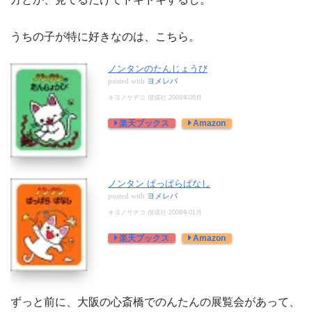
うちの子が特に好きなのは、こちら。
ノンタンのたんじょうび
posted with
ヨメレバ
キヨノサチコ 偕成社 2008年06月
楽天ブックス
Amazon
ノンタン ぱっぱらぱなし
posted with
ヨメレバ
キヨノサチコ 偕成社 2009年01月
楽天ブックス
Amazon
ずっと前に、大阪の心斎橋でのんたんの展覧会があって、