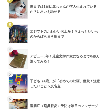
世界では1日に赤ちゃんが何人生まれている
か？に思いを馳せる
3
エジプトのかわいいお土産！ちょっといいも
のからばらまき用まで
4
デビュー5年！児童文学作家になるまでを振り
返ってみる！
5
子ども（4歳）が「初めての映画」鑑賞！注意
したいこと＆反省点
6
蓄膿症（副鼻腔炎）予防は毎日のマッサージ