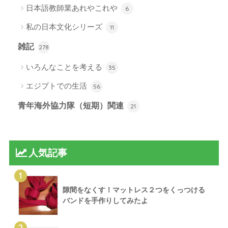
日本語教師業あれやこれや
6
私の日本文化シリーズ
11
雑記
278
いろんなことを考える
35
エジプトでの生活
56
青年海外協力隊（短期）関連
21
人気記事
1
隙間をなくす！マットレス２つをくっつける
バンドを手作りしてみたよ
2