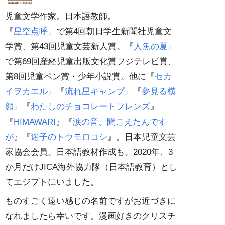
児童文学作家。日本語教師。
『
星空点呼
』で第4回朝日学生新聞社児童文
学賞、第43回児童文芸新人賞。『
人魚の夏
』
で第69回産経児童出版文化賞フジテレビ賞、
第8回児童ペン賞・少年小説賞。他に『
セカ
イヲカエル
』『
流れ星キャンプ
』『
夢見る横
顔
』『
わたしのチョコレートフレンズ
』
『
HIMAWARI
』『
涙の音、聞こえたんです
が
』『
迷子のトウモロコシ
』。日本児童文芸
家協会会員。日本語教材作成も。2020年、3
か月だけJICA海外協力隊（日本語教育）とし
てエジプトにいました。
ものすごく遠い感じの名前ですがお近づきに
なれましたら幸いです。漫画好きのクリスチ