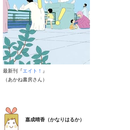
最新刊『
エイト！
』
（あかね書房さん）
嘉成晴香（かなりはるか）