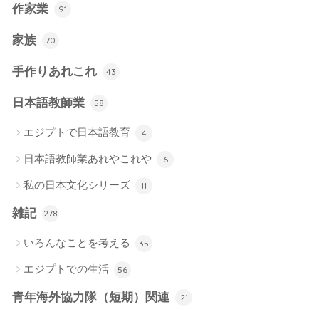
作家業
91
家族
70
手作りあれこれ
43
日本語教師業
58
エジプトで日本語教育
4
日本語教師業あれやこれや
6
私の日本文化シリーズ
11
雑記
278
いろんなことを考える
35
エジプトでの生活
56
青年海外協力隊（短期）関連
21