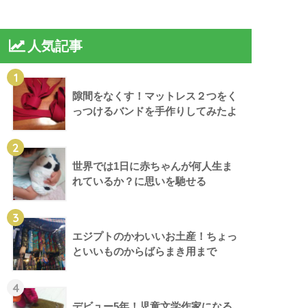
人気記事
1
隙間をなくす！マットレス２つをく
っつけるバンドを手作りしてみたよ
2
世界では1日に赤ちゃんが何人生ま
れているか？に思いを馳せる
3
エジプトのかわいいお土産！ちょっ
といいものからばらまき用まで
4
デビュー5年！児童文学作家になる