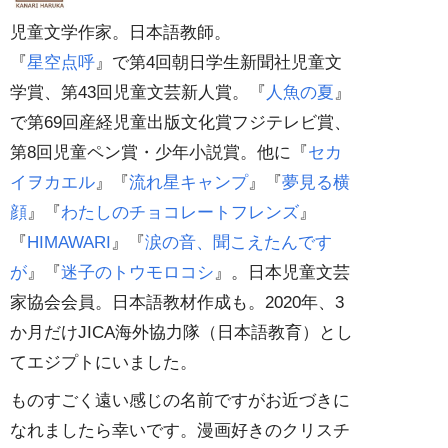
児童文学作家。日本語教師。
『
星空点呼
』で第4回朝日学生新聞社児童文
学賞、第43回児童文芸新人賞。『
人魚の夏
』
で第69回産経児童出版文化賞フジテレビ賞、
第8回児童ペン賞・少年小説賞。他に『
セカ
イヲカエル
』『
流れ星キャンプ
』『
夢見る横
顔
』『
わたしのチョコレートフレンズ
』
『
HIMAWARI
』『
涙の音、聞こえたんです
が
』『
迷子のトウモロコシ
』。日本児童文芸
家協会会員。日本語教材作成も。2020年、3
か月だけJICA海外協力隊（日本語教育）とし
てエジプトにいました。
ものすごく遠い感じの名前ですがお近づきに
なれましたら幸いです。漫画好きのクリスチ