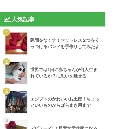
人気記事
1
隙間をなくす！マットレス２つをく
っつけるバンドを手作りしてみたよ
2
世界では1日に赤ちゃんが何人生ま
れているか？に思いを馳せる
3
エジプトのかわいいお土産！ちょっ
といいものからばらまき用まで
4
デビュー5年！児童文学作家になる