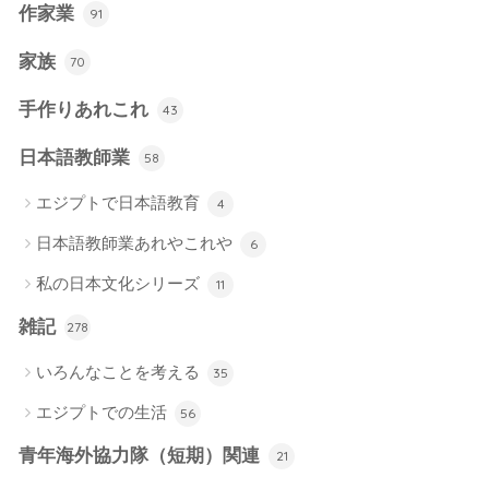
作家業
91
家族
70
手作りあれこれ
43
日本語教師業
58
エジプトで日本語教育
4
日本語教師業あれやこれや
6
私の日本文化シリーズ
11
雑記
278
いろんなことを考える
35
エジプトでの生活
56
青年海外協力隊（短期）関連
21