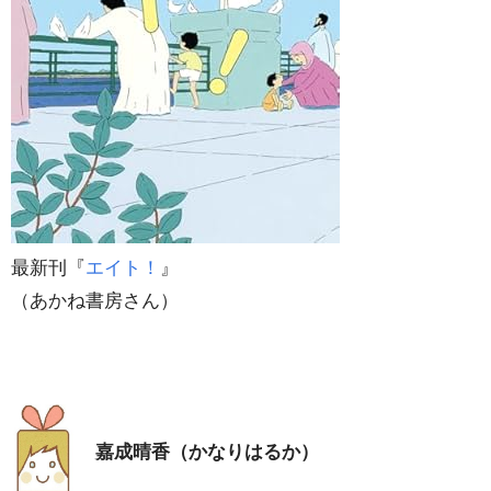
最新刊『
エイト！
』
（あかね書房さん）
嘉成晴香（かなりはるか）