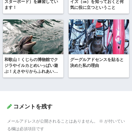
スターボード）を練習してい
イズ（㎝）を知っておくと何
ます！
気に役に立つということ
和歌山！くじらの博物館でク
グーグルアドセンスを貼ると
ジラやイルカとめいっぱい遊
決めた私の理由
ぶ！えさやりからふれあいま
で
コメントを残す
メールアドレスが公開されることはありません。
※
が付いてい
る欄は必須項目です