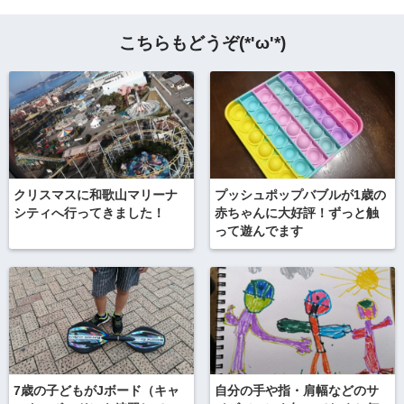
こちらもどうぞ(*'ω'*)
クリスマスに和歌山マリーナ
プッシュポップバブルが1歳の
シティへ行ってきました！
赤ちゃんに大好評！ずっと触
って遊んでます
7歳の子どもがJボード（キャ
自分の手や指・肩幅などのサ