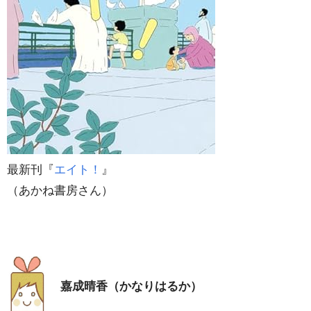
最新刊『
エイト！
』
（あかね書房さん）
嘉成晴香（かなりはるか）