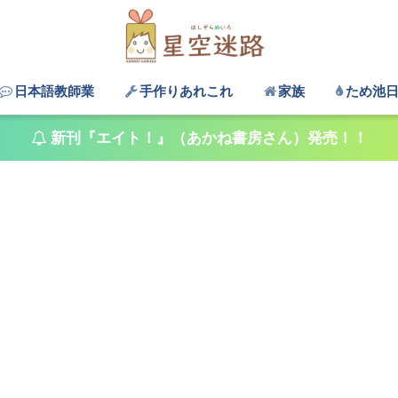
日本語教師業
手作りあれこれ
家族
ため池
新刊『エイト！』（あかね書房さん）発売！！