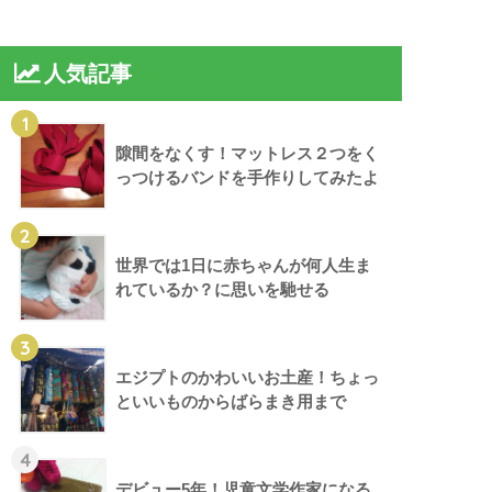
人気記事
1
隙間をなくす！マットレス２つをく
っつけるバンドを手作りしてみたよ
2
世界では1日に赤ちゃんが何人生ま
れているか？に思いを馳せる
3
エジプトのかわいいお土産！ちょっ
といいものからばらまき用まで
4
デビュー5年！児童文学作家になる