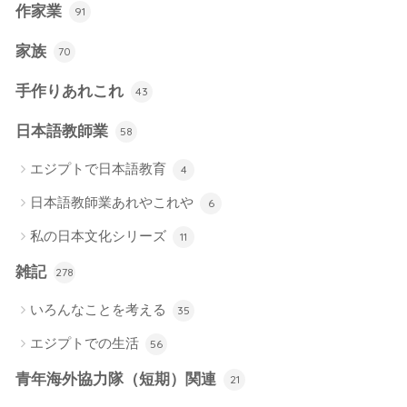
作家業
91
家族
70
手作りあれこれ
43
日本語教師業
58
エジプトで日本語教育
4
日本語教師業あれやこれや
6
私の日本文化シリーズ
11
雑記
278
いろんなことを考える
35
エジプトでの生活
56
青年海外協力隊（短期）関連
21