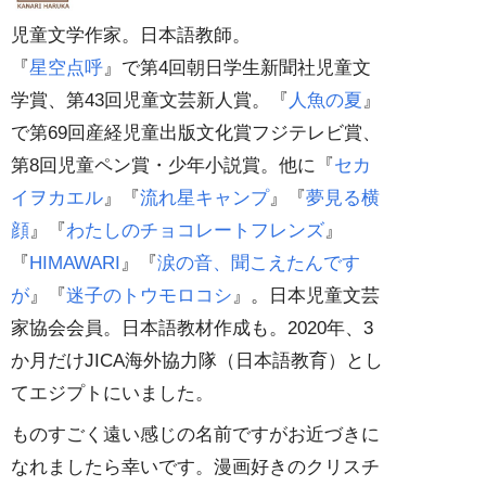
児童文学作家。日本語教師。
『
星空点呼
』で第4回朝日学生新聞社児童文
学賞、第43回児童文芸新人賞。『
人魚の夏
』
で第69回産経児童出版文化賞フジテレビ賞、
第8回児童ペン賞・少年小説賞。他に『
セカ
イヲカエル
』『
流れ星キャンプ
』『
夢見る横
顔
』『
わたしのチョコレートフレンズ
』
『
HIMAWARI
』『
涙の音、聞こえたんです
が
』『
迷子のトウモロコシ
』。日本児童文芸
家協会会員。日本語教材作成も。2020年、3
か月だけJICA海外協力隊（日本語教育）とし
てエジプトにいました。
ものすごく遠い感じの名前ですがお近づきに
なれましたら幸いです。漫画好きのクリスチ