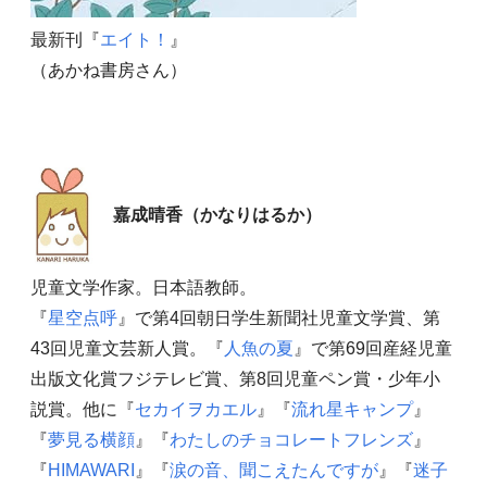
最新刊『
エイト！
』
（あかね書房さん）
嘉成晴香（かなりはるか）
児童文学作家。日本語教師。
『
星空点呼
』で第4回朝日学生新聞社児童文学賞、第
43回児童文芸新人賞。『
人魚の夏
』で第69回産経児童
出版文化賞フジテレビ賞、第8回児童ペン賞・少年小
説賞。他に『
セカイヲカエル
』『
流れ星キャンプ
』
『
夢見る横顔
』『
わたしのチョコレートフレンズ
』
『
HIMAWARI
』『
涙の音、聞こえたんですが
』『
迷子