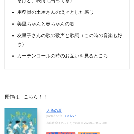
るけど、表情で語ってる）
用務員の土屋さんの淡々とした感じ
美里ちゃんと春ちゃんの歌
友里子さんの歌の歌声と歌詞（この時の音楽も好
き）
カーテンコールの時のお互いを見るところ
原作は、こちら！！
人魚の夏
posted with
ヨメレバ
嘉成晴香/まめふく あかね書房 2021年07月12日頃