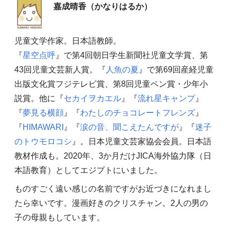
嘉成晴香（かなりはるか）
児童文学作家。日本語教師。
『
星空点呼
』で第4回朝日学生新聞社児童文学賞、第
43回児童文芸新人賞。『
人魚の夏
』で第69回産経児童
出版文化賞フジテレビ賞、第8回児童ペン賞・少年小
説賞。他に『
セカイヲカエル
』『
流れ星キャンプ
』
『
夢見る横顔
』『
わたしのチョコレートフレンズ
』
『
HIMAWARI
』『
涙の音、聞こえたんですが
』『
迷子
のトウモロコシ
』。日本児童文芸家協会会員。日本語
教材作成も。2020年、3か月だけJICA海外協力隊（日
本語教育）としてエジプトにいました。
ものすごく遠い感じの名前ですがお近づきになれまし
たら幸いです。漫画好きのクリスチャン。2人の男の
子の母親もしています。