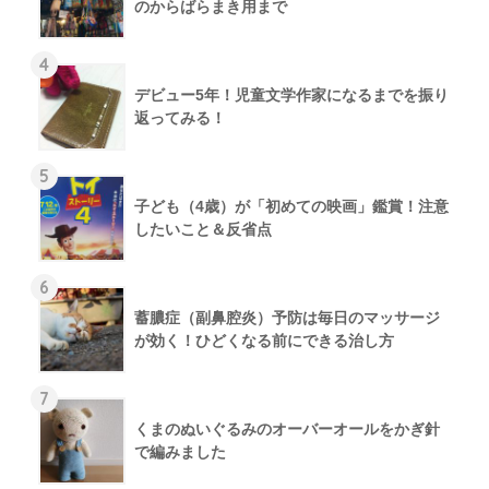
のからばらまき用まで
4
デビュー5年！児童文学作家になるまでを振り
返ってみる！
5
子ども（4歳）が「初めての映画」鑑賞！注意
したいこと＆反省点
6
蓄膿症（副鼻腔炎）予防は毎日のマッサージ
が効く！ひどくなる前にできる治し方
7
くまのぬいぐるみのオーバーオールをかぎ針
で編みました