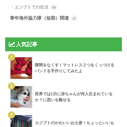
エジプトでの生活
56
青年海外協力隊（短期）関連
21
人気記事
1
隙間をなくす！マットレス２つをくっつける
バンドを手作りしてみたよ
2
世界では1日に赤ちゃんが何人生まれている
か？に思いを馳せる
3
エジプトのかわいいお土産！ちょっといいも