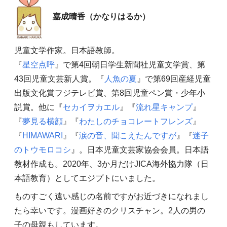
嘉成晴香（かなりはるか）
児童文学作家。日本語教師。
『
星空点呼
』で第4回朝日学生新聞社児童文学賞、第
43回児童文芸新人賞。『
人魚の夏
』で第69回産経児童
出版文化賞フジテレビ賞、第8回児童ペン賞・少年小
説賞。他に『
セカイヲカエル
』『
流れ星キャンプ
』
『
夢見る横顔
』『
わたしのチョコレートフレンズ
』
『
HIMAWARI
』『
涙の音、聞こえたんですが
』『
迷子
のトウモロコシ
』。日本児童文芸家協会会員。日本語
教材作成も。2020年、3か月だけJICA海外協力隊（日
本語教育）としてエジプトにいました。
ものすごく遠い感じの名前ですがお近づきになれまし
たら幸いです。漫画好きのクリスチャン。2人の男の
子の母親もしています。