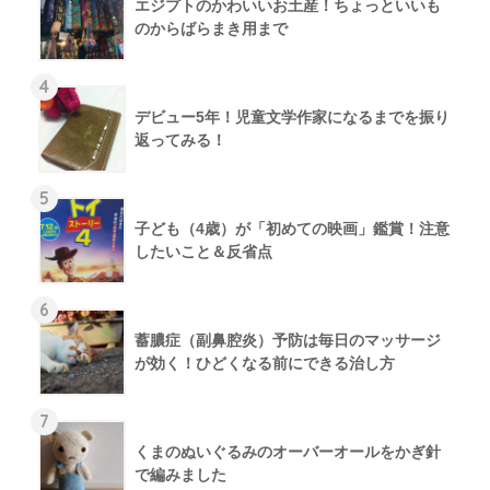
エジプトのかわいいお土産！ちょっといいも
のからばらまき用まで
4
デビュー5年！児童文学作家になるまでを振り
返ってみる！
5
子ども（4歳）が「初めての映画」鑑賞！注意
したいこと＆反省点
6
蓄膿症（副鼻腔炎）予防は毎日のマッサージ
が効く！ひどくなる前にできる治し方
7
くまのぬいぐるみのオーバーオールをかぎ針
で編みました