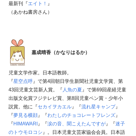
最新刊『
エイト！
』
（あかね書房さん）
嘉成晴香（かなりはるか）
児童文学作家。日本語教師。
『
星空点呼
』で第4回朝日学生新聞社児童文学賞、第
43回児童文芸新人賞。『
人魚の夏
』で第69回産経児童
出版文化賞フジテレビ賞、第8回児童ペン賞・少年小
説賞。他に『
セカイヲカエル
』『
流れ星キャンプ
』
『
夢見る横顔
』『
わたしのチョコレートフレンズ
』
『
HIMAWARI
』『
涙の音、聞こえたんですが
』『
迷子
のトウモロコシ
』。日本児童文芸家協会会員。日本語