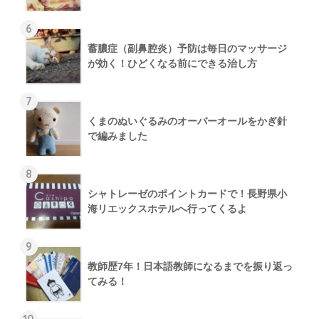
6
蓄膿症（副鼻腔炎）予防は毎日のマッサージ
が効く！ひどくなる前にできる治し方
7
くまのぬいぐるみのオーバーオールをかぎ針
で編みました
8
シャトレーゼのポイントカードで！長野県小
海リエックスホテルへ行ってくるよ
9
教師歴7年！日本語教師になるまでを振り返っ
てみる！
10