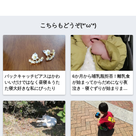
こちらもどうぞ(*'ω'*)
バックキャッチピアスはかわ
6か月から哺乳瓶拒否！離乳食
いいだけではなく昼寝＆うた
が始まってからだめになり夜
た寝大好きな私にぴったり
泣き・寝ぐずりが始まりまし
た……