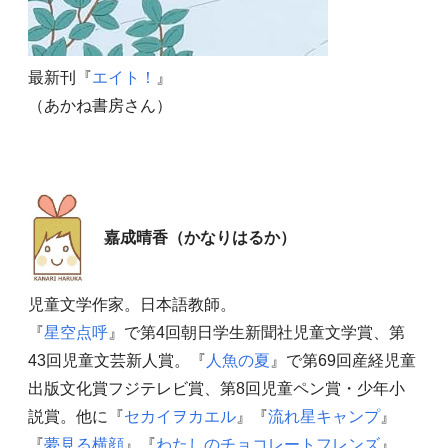
最新刊『
エイト！
』
（あかね書房さん）
嘉成晴香（かなりはるか）
児童文学作家。日本語教師。
『
星空点呼
』で第4回朝日学生新聞社児童文学賞、第
43回児童文芸新人賞。『
人魚の夏
』で第69回産経児童
出版文化賞フジテレビ賞、第8回児童ペン賞・少年小
説賞。他に『
セカイヲカエル
』『
流れ星キャンプ
』
『
夢見る横顔
』『
わたしのチョコレートフレンズ
』