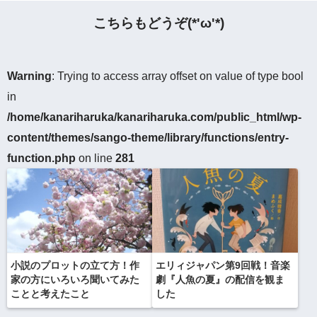
こちらもどうぞ(*'ω'*)
Warning
: Trying to access array offset on value of type bool
in
/home/kanariharuka/kanariharuka.com/public_html/wp-
content/themes/sango-theme/library/functions/entry-
function.php
on line
281
小説のプロットの立て方！作
エリィジャパン第9回戦！音楽
家の方にいろいろ聞いてみた
劇『人魚の夏』の配信を観ま
ことと考えたこと
した