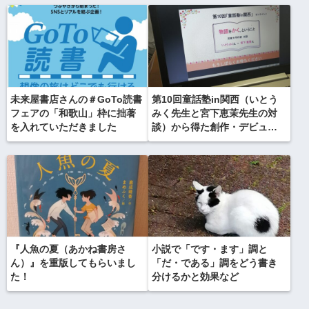
未来屋書店さんの＃GoTo読書
第10回童話塾in関西（いとう
フェアの「和歌山」枠に拙著
みく先生と宮下恵茉先生の対
を入れていただきました
談）から得た創作・デビュー
のヒント
『人魚の夏（あかね書房さ
小説で「です・ます」調と
ん）』を重版してもらいまし
「だ・である」調をどう書き
た！
分けるかと効果など