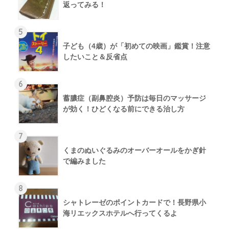
返ってみる！
5
子ども（4歳）が「初めての映画」鑑賞！注意
したいこと＆反省点
6
蓄膿症（副鼻腔炎）予防は毎日のマッサージ
が効く！ひどくなる前にできる治し方
7
くまのぬいぐるみのオーバーオールをかぎ針
で編みました
8
シャトレーゼのポイントカードで！長野県小
海リエックスホテルへ行ってくるよ