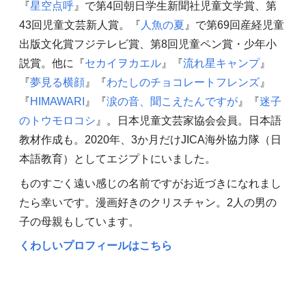
『
星空点呼
』で第4回朝日学生新聞社児童文学賞、第
43回児童文芸新人賞。『
人魚の夏
』で第69回産経児童
出版文化賞フジテレビ賞、第8回児童ペン賞・少年小
説賞。他に『
セカイヲカエル
』『
流れ星キャンプ
』
『
夢見る横顔
』『
わたしのチョコレートフレンズ
』
『
HIMAWARI
』『
涙の音、聞こえたんですが
』『
迷子
のトウモロコシ
』。日本児童文芸家協会会員。日本語
教材作成も。2020年、3か月だけJICA海外協力隊（日
本語教育）としてエジプトにいました。
ものすごく遠い感じの名前ですがお近づきになれまし
たら幸いです。漫画好きのクリスチャン。2人の男の
子の母親もしています。
くわしいプロフィールはこちら