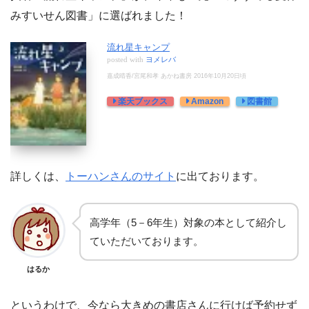
みすいせん図書」に選ばれました！
流れ星キャンプ
posted with
ヨメレバ
嘉成晴香/宮尾和孝 あかね書房 2016年10月20日頃
楽天ブックス
Amazon
図書館
詳しくは、
トーハンさんのサイト
に出ております。
高学年（5－6年生）対象の本として紹介し
ていただいております。
はるか
というわけで、今なら大きめの書店さんに行けば予約せず