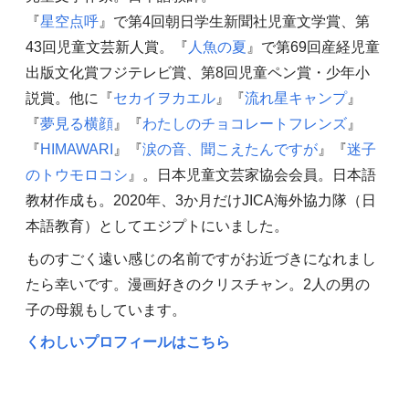
『
星空点呼
』で第4回朝日学生新聞社児童文学賞、第
43回児童文芸新人賞。『
人魚の夏
』で第69回産経児童
出版文化賞フジテレビ賞、第8回児童ペン賞・少年小
説賞。他に『
セカイヲカエル
』『
流れ星キャンプ
』
『
夢見る横顔
』『
わたしのチョコレートフレンズ
』
『
HIMAWARI
』『
涙の音、聞こえたんですが
』『
迷子
のトウモロコシ
』。日本児童文芸家協会会員。日本語
教材作成も。2020年、3か月だけJICA海外協力隊（日
本語教育）としてエジプトにいました。
ものすごく遠い感じの名前ですがお近づきになれまし
たら幸いです。漫画好きのクリスチャン。2人の男の
子の母親もしています。
くわしいプロフィールはこちら