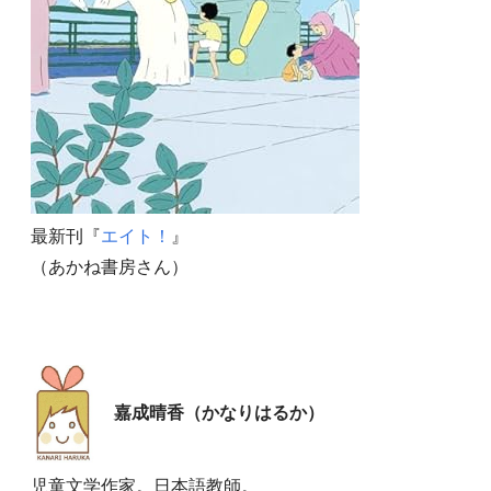
最新刊『
エイト！
』
（あかね書房さん）
嘉成晴香（かなりはるか）
児童文学作家。日本語教師。