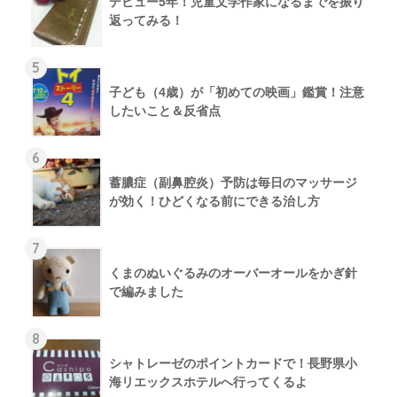
デビュー5年！児童文学作家になるまでを振り
返ってみる！
5
子ども（4歳）が「初めての映画」鑑賞！注意
したいこと＆反省点
6
蓄膿症（副鼻腔炎）予防は毎日のマッサージ
が効く！ひどくなる前にできる治し方
7
くまのぬいぐるみのオーバーオールをかぎ針
で編みました
8
シャトレーゼのポイントカードで！長野県小
海リエックスホテルへ行ってくるよ