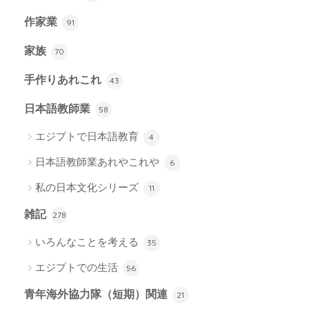
作家業
91
家族
70
手作りあれこれ
43
日本語教師業
58
エジプトで日本語教育
4
日本語教師業あれやこれや
6
私の日本文化シリーズ
11
雑記
278
いろんなことを考える
35
エジプトでの生活
56
青年海外協力隊（短期）関連
21