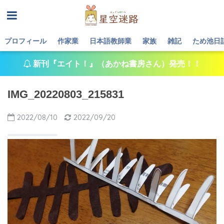
プロフィール
作家業
日本語教師業
家族
雑記
ため池日
新刊『エイト！』（あかね書房さん）発売！！
IMG_20220803_215831
2022/08/10
2022/09/20