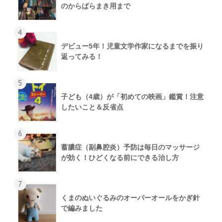
のからばらまき用まで
4
デビュー5年！児童文学作家になるまでを振り
返ってみる！
5
子ども（4歳）が「初めての映画」鑑賞！注意
したいこと＆反省点
6
蓄膿症（副鼻腔炎）予防は毎日のマッサージ
が効く！ひどくなる前にできる治し方
7
くまのぬいぐるみのオーバーオールをかぎ針
で編みました