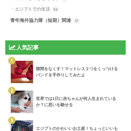
エジプトでの生活
56
青年海外協力隊（短期）関連
21
人気記事
1
隙間をなくす！マットレス２つをくっつける
バンドを手作りしてみたよ
2
世界では1日に赤ちゃんが何人生まれている
か？に思いを馳せる
3
エジプトのかわいいお土産！ちょっといいも