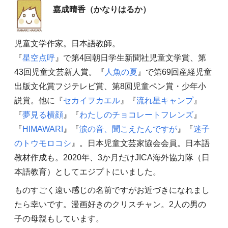
嘉成晴香（かなりはるか）
児童文学作家。日本語教師。
『
星空点呼
』で第4回朝日学生新聞社児童文学賞、第
43回児童文芸新人賞。『
人魚の夏
』で第69回産経児童
出版文化賞フジテレビ賞、第8回児童ペン賞・少年小
説賞。他に『
セカイヲカエル
』『
流れ星キャンプ
』
『
夢見る横顔
』『
わたしのチョコレートフレンズ
』
『
HIMAWARI
』『
涙の音、聞こえたんですが
』『
迷子
のトウモロコシ
』。日本児童文芸家協会会員。日本語
教材作成も。2020年、3か月だけJICA海外協力隊（日
本語教育）としてエジプトにいました。
ものすごく遠い感じの名前ですがお近づきになれまし
たら幸いです。漫画好きのクリスチャン。2人の男の
子の母親もしています。