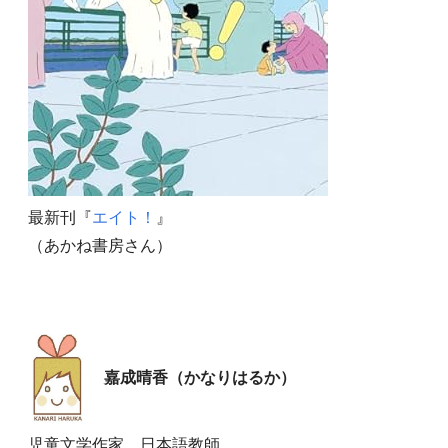
最新刊『
エイト！
』
（あかね書房さん）
嘉成晴香（かなりはるか）
児童文学作家。日本語教師。