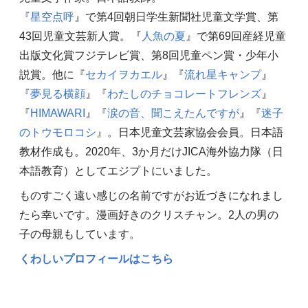
『
星空点呼
』で第4回朝日学生新聞社児童文学賞、第
43回児童文芸新人賞。『
人魚の夏
』で第69回産経児童
出版文化賞フジテレビ賞、第8回児童ペン賞・少年小
説賞。他に『
セカイヲカエル
』『
流れ星キャンプ
』
『
夢見る横顔
』『
わたしのチョコレートフレンズ
』
『
HIMAWARI
』『
涙の音、聞こえたんですが
』『
迷子
のトウモロコシ
』。日本児童文芸家協会会員。日本語
教材作成も。2020年、3か月だけJICA海外協力隊（日
本語教育）としてエジプトにいました。
ものすごく遠い感じの名前ですがお近づきになれまし
たら幸いです。漫画好きのクリスチャン。2人の男の
子の母親もしています。
くわしいプロフィールはこちら