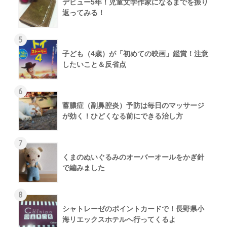
デビュー5年！児童文学作家になるまでを振り
返ってみる！
5
子ども（4歳）が「初めての映画」鑑賞！注意
したいこと＆反省点
6
蓄膿症（副鼻腔炎）予防は毎日のマッサージ
が効く！ひどくなる前にできる治し方
7
くまのぬいぐるみのオーバーオールをかぎ針
で編みました
8
シャトレーゼのポイントカードで！長野県小
海リエックスホテルへ行ってくるよ