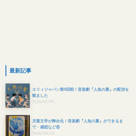
最新記事
エリィジャパン第9回戦！音楽劇『人魚の夏』の配信を
観ました
2026/07/03
児童文学が舞台化！音楽劇『人魚の夏』ができるま
で・感想など⑥
2026/06/29