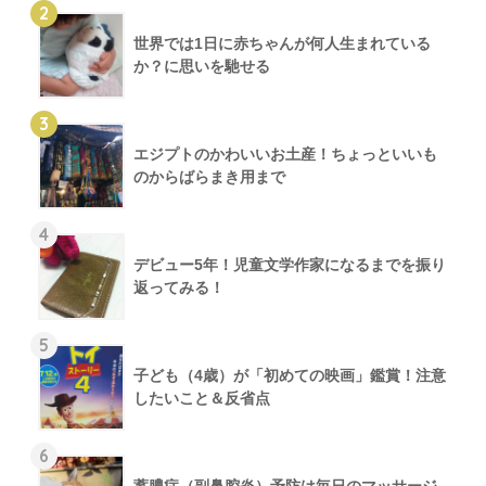
2
世界では1日に赤ちゃんが何人生まれている
か？に思いを馳せる
3
エジプトのかわいいお土産！ちょっといいも
のからばらまき用まで
4
デビュー5年！児童文学作家になるまでを振り
返ってみる！
5
子ども（4歳）が「初めての映画」鑑賞！注意
したいこと＆反省点
6
蓄膿症（副鼻腔炎）予防は毎日のマッサージ