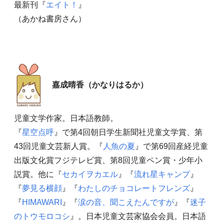
最新刊『
エイト！
』
（あかね書房さん）
嘉成晴香（かなりはるか）
児童文学作家。日本語教師。
『
星空点呼
』で第4回朝日学生新聞社児童文学賞、第
43回児童文芸新人賞。『
人魚の夏
』で第69回産経児童
出版文化賞フジテレビ賞、第8回児童ペン賞・少年小
説賞。他に『
セカイヲカエル
』『
流れ星キャンプ
』
『
夢見る横顔
』『
わたしのチョコレートフレンズ
』
『
HIMAWARI
』『
涙の音、聞こえたんですが
』『
迷子
のトウモロコシ
』。日本児童文芸家協会会員。日本語