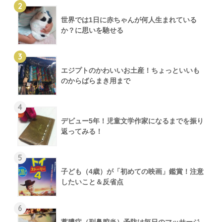
2
世界では1日に赤ちゃんが何人生まれている
か？に思いを馳せる
3
エジプトのかわいいお土産！ちょっといいも
のからばらまき用まで
4
デビュー5年！児童文学作家になるまでを振り
返ってみる！
5
子ども（4歳）が「初めての映画」鑑賞！注意
したいこと＆反省点
6
蓄膿症（副鼻腔炎）予防は毎日のマッサージ