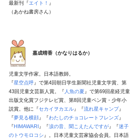
最新刊『
エイト！
』
（あかね書房さん）
嘉成晴香（かなりはるか）
児童文学作家。日本語教師。
『
星空点呼
』で第4回朝日学生新聞社児童文学賞、第
43回児童文芸新人賞。『
人魚の夏
』で第69回産経児童
出版文化賞フジテレビ賞、第8回児童ペン賞・少年小
説賞。他に『
セカイヲカエル
』『
流れ星キャンプ
』
『
夢見る横顔
』『
わたしのチョコレートフレンズ
』
『
HIMAWARI
』『
涙の音、聞こえたんですが
』『
迷子
のトウモロコシ
』。日本児童文芸家協会会員。日本語