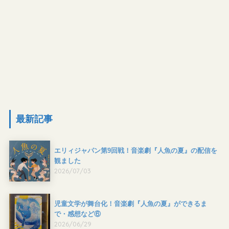
最新記事
エリィジャパン第9回戦！音楽劇『人魚の夏』の配信を
観ました
2026/07/03
児童文学が舞台化！音楽劇『人魚の夏』ができるま
で・感想など⑥
2026/06/29