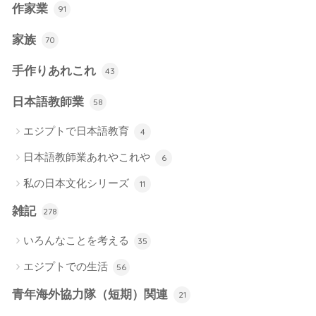
作家業
91
家族
70
手作りあれこれ
43
日本語教師業
58
エジプトで日本語教育
4
日本語教師業あれやこれや
6
私の日本文化シリーズ
11
雑記
278
いろんなことを考える
35
エジプトでの生活
56
青年海外協力隊（短期）関連
21