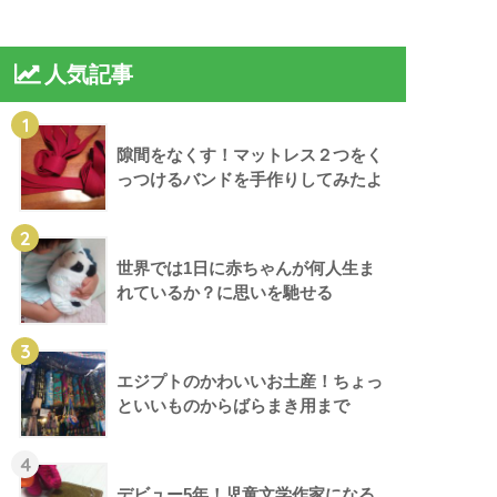
人気記事
1
隙間をなくす！マットレス２つをく
っつけるバンドを手作りしてみたよ
2
世界では1日に赤ちゃんが何人生ま
れているか？に思いを馳せる
3
エジプトのかわいいお土産！ちょっ
といいものからばらまき用まで
4
デビュー5年！児童文学作家になる