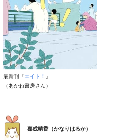
最新刊『
エイト！
』
（あかね書房さん）
嘉成晴香（かなりはるか）