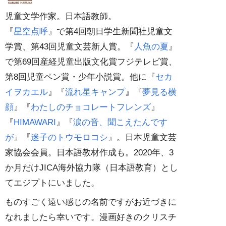
児童文学作家。日本語教師。
『
星空点呼
』で第4回朝日学生新聞社児童文
学賞、第43回児童文芸新人賞。『
人魚の夏
』
で第69回産経児童出版文化賞フジテレビ賞、
第8回児童ペン賞・少年小説賞。他に『
セカ
イヲカエル
』『
流れ星キャンプ
』『
夢見る横
顔
』『
わたしのチョコレートフレンズ
』
『
HIMAWARI
』『
涙の音、聞こえたんです
が
』『
迷子のトウモロコシ
』。日本児童文芸
家協会会員。日本語教材作成も。2020年、3
か月だけJICA海外協力隊（日本語教育）とし
てエジプトにいました。
ものすごく遠い感じの名前ですがお近づきに
なれましたら幸いです。漫画好きのクリスチ