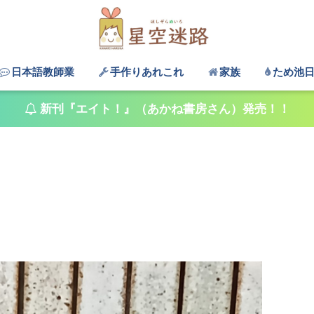
日本語教師業
手作りあれこれ
家族
ため池
新刊『エイト！』（あかね書房さん）発売！！