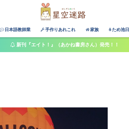
日本語教師業
手作りあれこれ
家族
ため池
新刊『エイト！』（あかね書房さん）発売！！