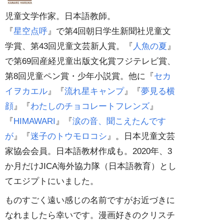
児童文学作家。日本語教師。
『
星空点呼
』で第4回朝日学生新聞社児童文
学賞、第43回児童文芸新人賞。『
人魚の夏
』
で第69回産経児童出版文化賞フジテレビ賞、
第8回児童ペン賞・少年小説賞。他に『
セカ
イヲカエル
』『
流れ星キャンプ
』『
夢見る横
顔
』『
わたしのチョコレートフレンズ
』
『
HIMAWARI
』『
涙の音、聞こえたんです
が
』『
迷子のトウモロコシ
』。日本児童文芸
家協会会員。日本語教材作成も。2020年、3
か月だけJICA海外協力隊（日本語教育）とし
てエジプトにいました。
ものすごく遠い感じの名前ですがお近づきに
なれましたら幸いです。漫画好きのクリスチ