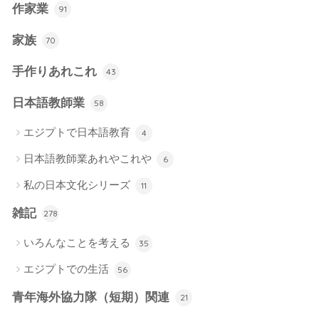
作家業
91
家族
70
手作りあれこれ
43
日本語教師業
58
エジプトで日本語教育
4
日本語教師業あれやこれや
6
私の日本文化シリーズ
11
雑記
278
いろんなことを考える
35
エジプトでの生活
56
青年海外協力隊（短期）関連
21