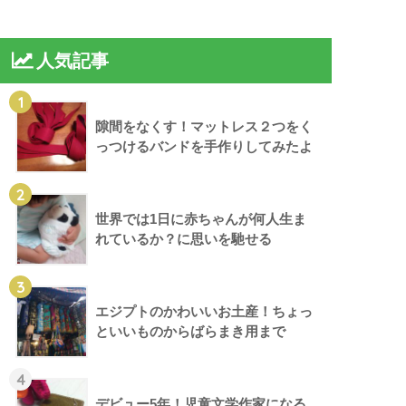
人気記事
1
隙間をなくす！マットレス２つをく
っつけるバンドを手作りしてみたよ
2
世界では1日に赤ちゃんが何人生ま
れているか？に思いを馳せる
3
エジプトのかわいいお土産！ちょっ
といいものからばらまき用まで
4
デビュー5年！児童文学作家になる