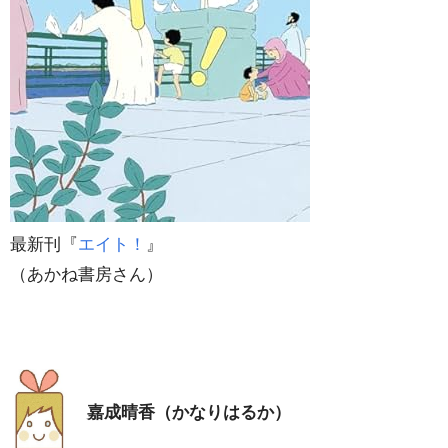
最新刊『
エイト！
』
（あかね書房さん）
嘉成晴香（かなりはるか）