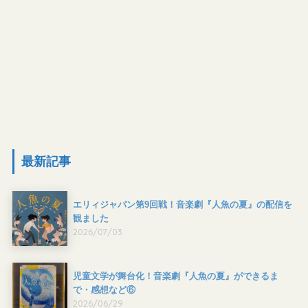
最新記事
エリィジャパン第9回戦！音楽劇『人魚の夏』の配信を
観ました
2026/07/03
児童文学が舞台化！音楽劇『人魚の夏』ができるま
で・感想など⑥
2026/06/29