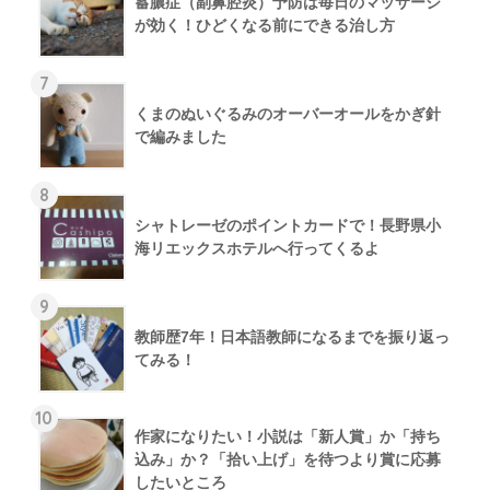
蓄膿症（副鼻腔炎）予防は毎日のマッサージ
が効く！ひどくなる前にできる治し方
7
くまのぬいぐるみのオーバーオールをかぎ針
で編みました
8
シャトレーゼのポイントカードで！長野県小
海リエックスホテルへ行ってくるよ
9
教師歴7年！日本語教師になるまでを振り返っ
てみる！
10
作家になりたい！小説は「新人賞」か「持ち
込み」か？「拾い上げ」を待つより賞に応募
したいところ