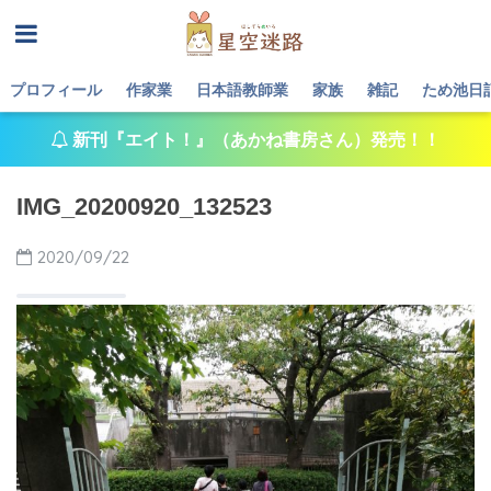
プロフィール
作家業
日本語教師業
家族
雑記
ため池日
新刊『エイト！』（あかね書房さん）発売！！
IMG_20200920_132523
2020/09/22