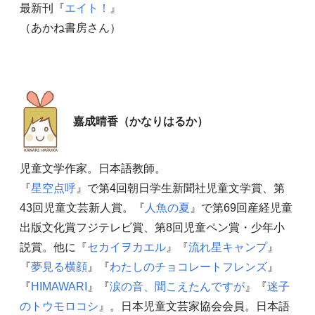
最新刊『
エイト！
』
（あかね書房さん）
嘉成晴香（かなりはるか）
児童文学作家。日本語教師。
『
星空点呼
』で第4回朝日学生新聞社児童文学賞、第
43回児童文芸新人賞。『
人魚の夏
』で第69回産経児童
出版文化賞フジテレビ賞、第8回児童ペン賞・少年小
説賞。他に『
セカイヲカエル
』『
流れ星キャンプ
』
『
夢見る横顔
』『
わたしのチョコレートフレンズ
』
『
HIMAWARI
』『
涙の音、聞こえたんですが
』『
迷子
のトウモロコシ
』。日本児童文芸家協会会員。日本語