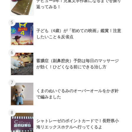
デビュー5年！児童文学作家になるまでを振り
返ってみる！
5
子ども（4歳）が「初めての映画」鑑賞！注意
したいこと＆反省点
6
蓄膿症（副鼻腔炎）予防は毎日のマッサージ
が効く！ひどくなる前にできる治し方
7
くまのぬいぐるみのオーバーオールをかぎ針
で編みました
8
シャトレーゼのポイントカードで！長野県小
海リエックスホテルへ行ってくるよ