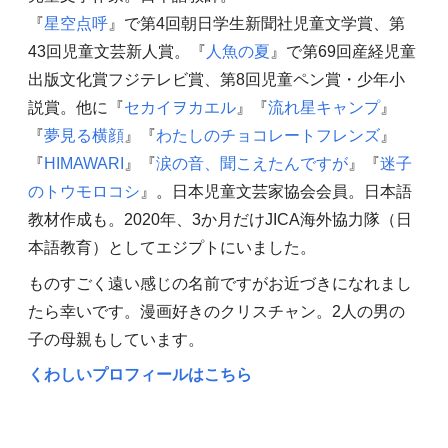
『
星空点呼
』で第4回朝日学生新聞社児童文学賞、第
43回児童文芸新人賞。『
人魚の夏
』で第69回産経児童
出版文化賞フジテレビ賞、第8回児童ペン賞・少年小
説賞。他に『
セカイヲカエル
』『
流れ星キャンプ
』
『
夢見る横顔
』『
わたしのチョコレートフレンズ
』
『
HIMAWARI
』『
涙の音、聞こえたんですが
』『
迷子
のトウモロコシ
』。日本児童文芸家協会会員。日本語
教材作成も。2020年、3か月だけJICA海外協力隊（日
本語教育）としてエジプトにいました。
ものすごく遠い感じの名前ですがお近づきになれまし
たら幸いです。漫画好きのクリスチャン。2人の男の
子の母親もしています。
くわしいプロフィールはこちら