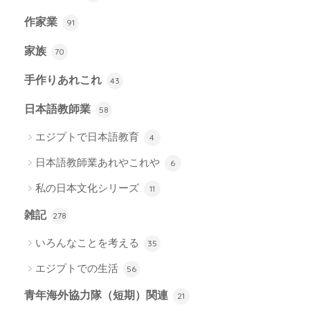
作家業
91
家族
70
手作りあれこれ
43
日本語教師業
58
エジプトで日本語教育
4
日本語教師業あれやこれや
6
私の日本文化シリーズ
11
雑記
278
いろんなことを考える
35
エジプトでの生活
56
青年海外協力隊（短期）関連
21