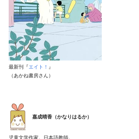
最新刊『
エイト！
』
（あかね書房さん）
嘉成晴香（かなりはるか）
児童文学作家。日本語教師。