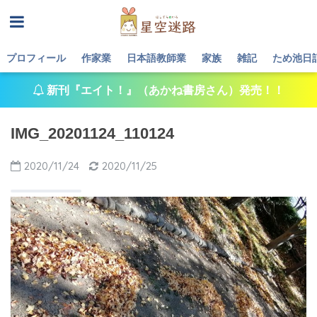
プロフィール
作家業
日本語教師業
家族
雑記
ため池日
新刊『エイト！』（あかね書房さん）発売！！
IMG_20201124_110124
2020/11/24
2020/11/25