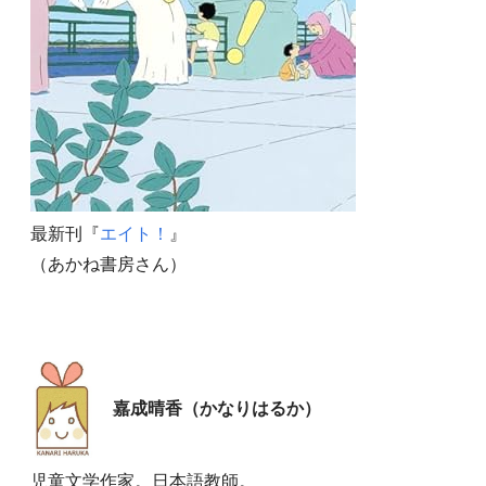
最新刊『
エイト！
』
（あかね書房さん）
嘉成晴香（かなりはるか）
児童文学作家。日本語教師。