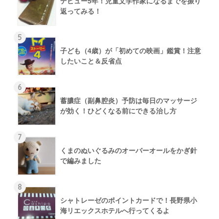
デビュー5年！児童文学作家になるまでを振り
返ってみる！
5
子ども（4歳）が「初めての映画」鑑賞！注意
したいこと＆反省点
6
蓄膿症（副鼻腔炎）予防は毎日のマッサージ
が効く！ひどくなる前にできる治し方
7
くまのぬいぐるみのオーバーオールをかぎ針
で編みました
8
シャトレーゼのポイントカードで！長野県小
海リエックスホテルへ行ってくるよ