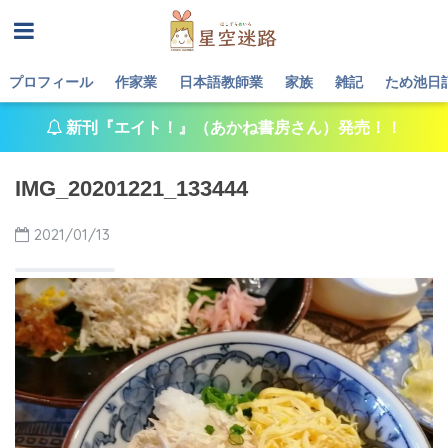
プロフィール
作家業
日本語教師業
家族
雑記
ため池日
新刊『エイト！』（あかね書房さん）発売！！
IMG_20201221_133444
2021/01/13