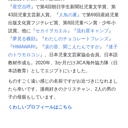
『
星空点呼
』で第4回朝日学生新聞社児童文学賞、第
43回児童文芸新人賞。『
人魚の夏
』で第69回産経児童
出版文化賞フジテレビ賞、第8回児童ペン賞・少年小
説賞。他に『
セカイヲカエル
』『
流れ星キャンプ
』
『
夢見る横顔
』『
わたしのチョコレートフレンズ
』
『
HIMAWARI
』『
涙の音、聞こえたんですが
』『
迷子
のトウモロコシ
』。日本児童文芸家協会会員。日本語
教材作成も。2020年、3か月だけJICA海外協力隊（日
本語教育）としてエジプトにいました。
ものすごく遠い感じの名前ですがお近づきになれまし
たら幸いです。漫画好きのクリスチャン。2人の男の
子の母親もしています。
くわしいプロフィールはこちら