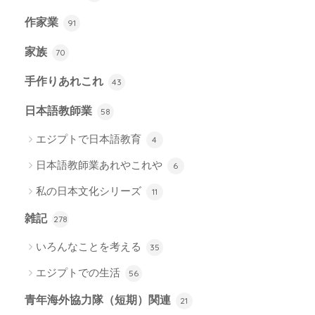
作家業
91
家族
70
手作りあれこれ
43
日本語教師業
58
エジプトで日本語教育
4
日本語教師業あれやこれや
6
私の日本文化シリーズ
11
雑記
278
いろんなことを考える
35
エジプトでの生活
56
青年海外協力隊（短期）関連
21