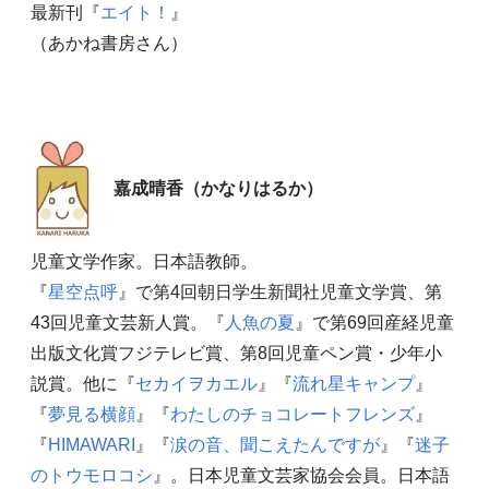
最新刊『
エイト！
』
（あかね書房さん）
嘉成晴香（かなりはるか）
児童文学作家。日本語教師。
『
星空点呼
』で第4回朝日学生新聞社児童文学賞、第
43回児童文芸新人賞。『
人魚の夏
』で第69回産経児童
出版文化賞フジテレビ賞、第8回児童ペン賞・少年小
説賞。他に『
セカイヲカエル
』『
流れ星キャンプ
』
『
夢見る横顔
』『
わたしのチョコレートフレンズ
』
『
HIMAWARI
』『
涙の音、聞こえたんですが
』『
迷子
のトウモロコシ
』。日本児童文芸家協会会員。日本語