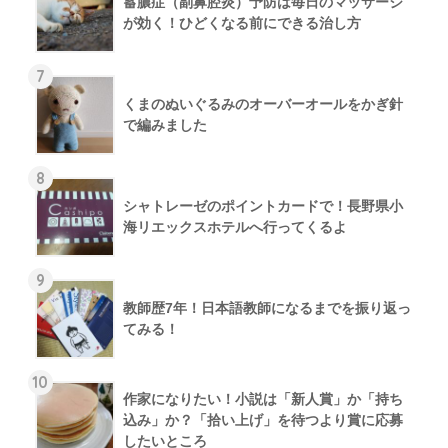
蓄膿症（副鼻腔炎）予防は毎日のマッサージ
が効く！ひどくなる前にできる治し方
7
くまのぬいぐるみのオーバーオールをかぎ針
で編みました
8
シャトレーゼのポイントカードで！長野県小
海リエックスホテルへ行ってくるよ
9
教師歴7年！日本語教師になるまでを振り返っ
てみる！
10
作家になりたい！小説は「新人賞」か「持ち
込み」か？「拾い上げ」を待つより賞に応募
したいところ