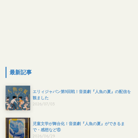
最新記事
エリィジャパン第9回戦！音楽劇『人魚の夏』の配信を
観ました
2026/07/03
児童文学が舞台化！音楽劇『人魚の夏』ができるま
で・感想など⑥
2026/06/29