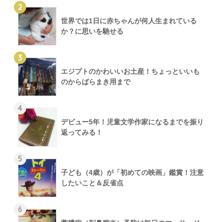
2
世界では1日に赤ちゃんが何人生まれている
か？に思いを馳せる
3
エジプトのかわいいお土産！ちょっといいも
のからばらまき用まで
4
デビュー5年！児童文学作家になるまでを振り
返ってみる！
5
子ども（4歳）が「初めての映画」鑑賞！注意
したいこと＆反省点
6