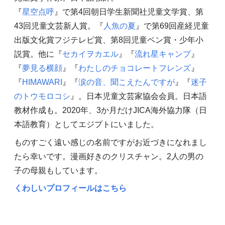
『
星空点呼
』で第4回朝日学生新聞社児童文学賞、第
43回児童文芸新人賞。『
人魚の夏
』で第69回産経児童
出版文化賞フジテレビ賞、第8回児童ペン賞・少年小
説賞。他に『
セカイヲカエル
』『
流れ星キャンプ
』
『
夢見る横顔
』『
わたしのチョコレートフレンズ
』
『
HIMAWARI
』『
涙の音、聞こえたんですが
』『
迷子
のトウモロコシ
』。日本児童文芸家協会会員。日本語
教材作成も。2020年、3か月だけJICA海外協力隊（日
本語教育）としてエジプトにいました。
ものすごく遠い感じの名前ですがお近づきになれまし
たら幸いです。漫画好きのクリスチャン。2人の男の
子の母親もしています。
くわしいプロフィールはこちら