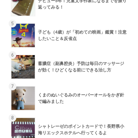
デビュー5年！児童文学作家になるまでを振り
返ってみる！
5
子ども（4歳）が「初めての映画」鑑賞！注意
したいこと＆反省点
6
蓄膿症（副鼻腔炎）予防は毎日のマッサージ
が効く！ひどくなる前にできる治し方
7
くまのぬいぐるみのオーバーオールをかぎ針
で編みました
8
シャトレーゼのポイントカードで！長野県小
海リエックスホテルへ行ってくるよ