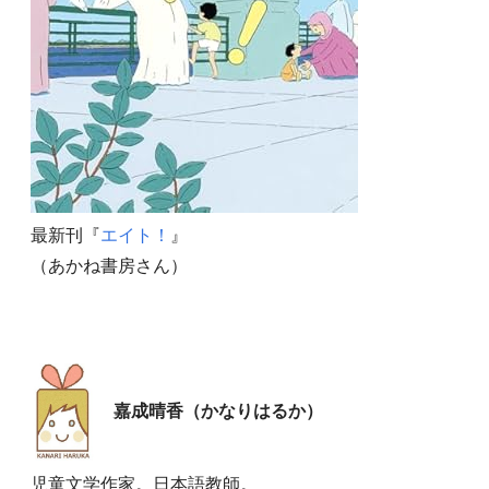
最新刊『
エイト！
』
（あかね書房さん）
嘉成晴香（かなりはるか）
児童文学作家。日本語教師。