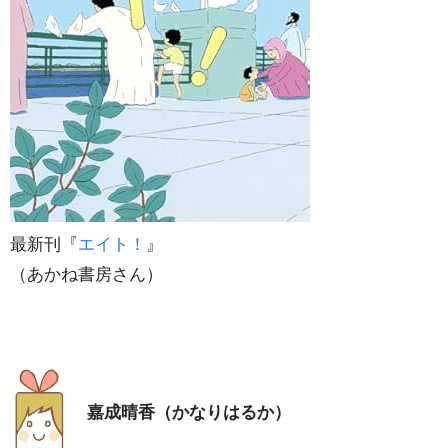
最新刊『
エイト！
』
（あかね書房さん）
嘉成晴香（かなりはるか）