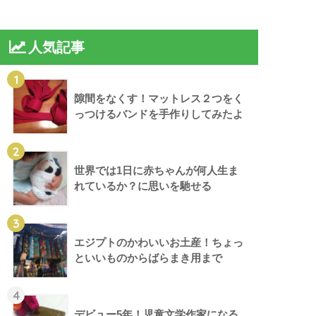
人気記事
1
隙間をなくす！マットレス２つをく
っつけるバンドを手作りしてみたよ
2
世界では1日に赤ちゃんが何人生ま
れているか？に思いを馳せる
3
エジプトのかわいいお土産！ちょっ
といいものからばらまき用まで
4
デビュー5年！児童文学作家になる