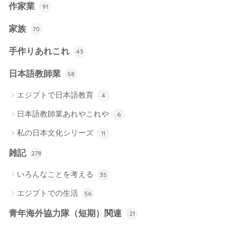
作家業
91
家族
70
手作りあれこれ
43
日本語教師業
58
エジプトで日本語教育
4
日本語教師業あれやこれや
6
私の日本文化シリーズ
11
雑記
278
いろんなことを考える
35
エジプトでの生活
56
青年海外協力隊（短期）関連
21