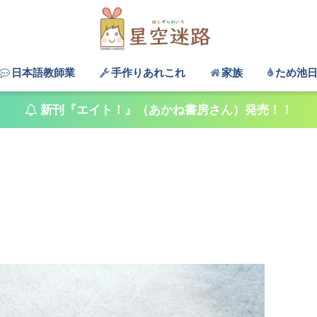
日本語教師業
手作りあれこれ
家族
ため池
新刊『エイト！』（あかね書房さん）発売！！