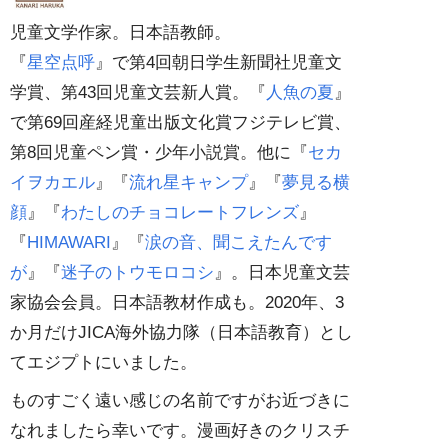
児童文学作家。日本語教師。
『
星空点呼
』で第4回朝日学生新聞社児童文
学賞、第43回児童文芸新人賞。『
人魚の夏
』
で第69回産経児童出版文化賞フジテレビ賞、
第8回児童ペン賞・少年小説賞。他に『
セカ
イヲカエル
』『
流れ星キャンプ
』『
夢見る横
顔
』『
わたしのチョコレートフレンズ
』
『
HIMAWARI
』『
涙の音、聞こえたんです
が
』『
迷子のトウモロコシ
』。日本児童文芸
家協会会員。日本語教材作成も。2020年、3
か月だけJICA海外協力隊（日本語教育）とし
てエジプトにいました。
ものすごく遠い感じの名前ですがお近づきに
なれましたら幸いです。漫画好きのクリスチ