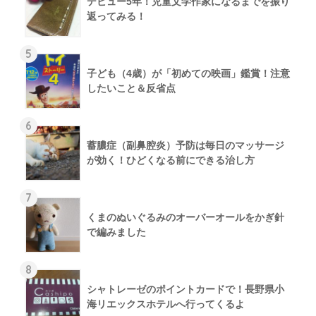
デビュー5年！児童文学作家になるまでを振り
返ってみる！
5
子ども（4歳）が「初めての映画」鑑賞！注意
したいこと＆反省点
6
蓄膿症（副鼻腔炎）予防は毎日のマッサージ
が効く！ひどくなる前にできる治し方
7
くまのぬいぐるみのオーバーオールをかぎ針
で編みました
8
シャトレーゼのポイントカードで！長野県小
海リエックスホテルへ行ってくるよ