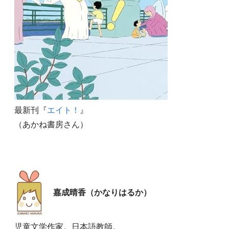
最新刊『
エイト！
』
（あかね書房さん）
嘉成晴香（かなりはるか）
児童文学作家。日本語教師。