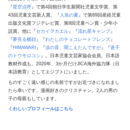
『
星空点呼
』で第4回朝日学生新聞社児童文学賞、第
43回児童文芸新人賞。『
人魚の夏
』で第69回産経児童
出版文化賞フジテレビ賞、第8回児童ペン賞・少年小
説賞。他に『
セカイヲカエル
』『
流れ星キャンプ
』
『
夢見る横顔
』『
わたしのチョコレートフレンズ
』
『
HIMAWARI
』『
涙の音、聞こえたんですが
』『
迷子
のトウモロコシ
』。日本児童文芸家協会会員。日本語
教材作成も。2020年、3か月だけJICA海外協力隊（日
本語教育）としてエジプトにいました。
ものすごく遠い感じの名前ですがお近づきになれまし
たら幸いです。漫画好きのクリスチャン。2人の男の
子の母親もしています。
くわしいプロフィールはこちら