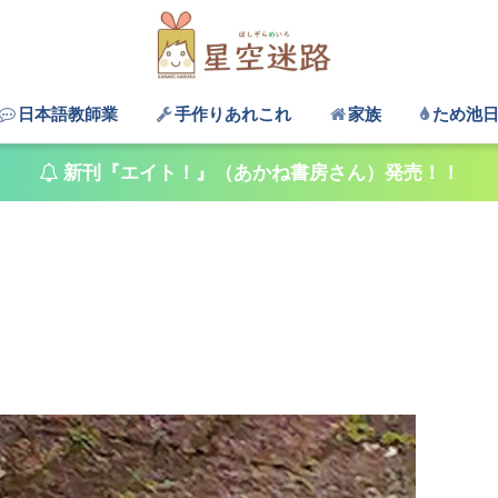
日本語教師業
手作りあれこれ
家族
ため池
新刊『エイト！』（あかね書房さん）発売！！