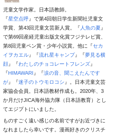
児童文学作家。日本語教師。
『
星空点呼
』で第4回朝日学生新聞社児童文
学賞、第43回児童文芸新人賞。『
人魚の夏
』
で第69回産経児童出版文化賞フジテレビ賞、
第8回児童ペン賞・少年小説賞。他に『
セカ
イヲカエル
』『
流れ星キャンプ
』『
夢見る横
顔
』『
わたしのチョコレートフレンズ
』
『
HIMAWARI
』『
涙の音、聞こえたんです
が
』『
迷子のトウモロコシ
』。日本児童文芸
家協会会員。日本語教材作成も。2020年、3
か月だけJICA海外協力隊（日本語教育）とし
てエジプトにいました。
ものすごく遠い感じの名前ですがお近づきに
なれましたら幸いです。漫画好きのクリスチ