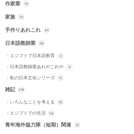
作家業
91
家族
70
手作りあれこれ
43
日本語教師業
58
エジプトで日本語教育
4
日本語教師業あれやこれや
6
私の日本文化シリーズ
11
雑記
278
いろんなことを考える
35
エジプトでの生活
56
青年海外協力隊（短期）関連
21