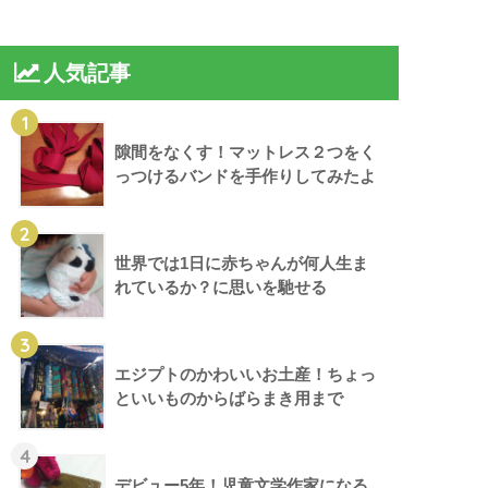
人気記事
1
隙間をなくす！マットレス２つをく
っつけるバンドを手作りしてみたよ
2
世界では1日に赤ちゃんが何人生ま
れているか？に思いを馳せる
3
エジプトのかわいいお土産！ちょっ
といいものからばらまき用まで
4
デビュー5年！児童文学作家になる