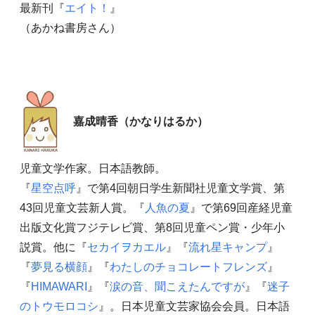
最新刊『
エイト！
』
（あかね書房さん）
嘉成晴香（かなりはるか）
児童文学作家。日本語教師。
『
星空点呼
』で第4回朝日学生新聞社児童文学賞、第
43回児童文芸新人賞。『
人魚の夏
』で第69回産経児童
出版文化賞フジテレビ賞、第8回児童ペン賞・少年小
説賞。他に『
セカイヲカエル
』『
流れ星キャンプ
』
『
夢見る横顔
』『
わたしのチョコレートフレンズ
』
『
HIMAWARI
』『
涙の音、聞こえたんですが
』『
迷子
のトウモロコシ
』。日本児童文芸家協会会員。日本語