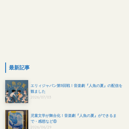
最新記事
エリィジャパン第9回戦！音楽劇『人魚の夏』の配信を
観ました
2026/07/03
児童文学が舞台化！音楽劇『人魚の夏』ができるま
で・感想など⑥
2026/06/29