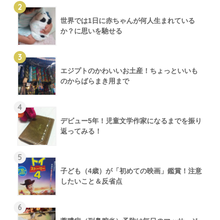
2
世界では1日に赤ちゃんが何人生まれている
か？に思いを馳せる
3
エジプトのかわいいお土産！ちょっといいも
のからばらまき用まで
4
デビュー5年！児童文学作家になるまでを振り
返ってみる！
5
子ども（4歳）が「初めての映画」鑑賞！注意
したいこと＆反省点
6