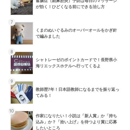
蓄膿症（副鼻腔炎）予防は毎日のマッサージ
が効く！ひどくなる前にできる治し方
7
くまのぬいぐるみのオーバーオールをかぎ針
で編みました
8
シャトレーゼのポイントカードで！長野県小
海リエックスホテルへ行ってくるよ
9
教師歴7年！日本語教師になるまでを振り返っ
てみる！
10
作家になりたい！小説は「新人賞」か「持ち
込み」か？「拾い上げ」を待つより賞に応募
したいところ